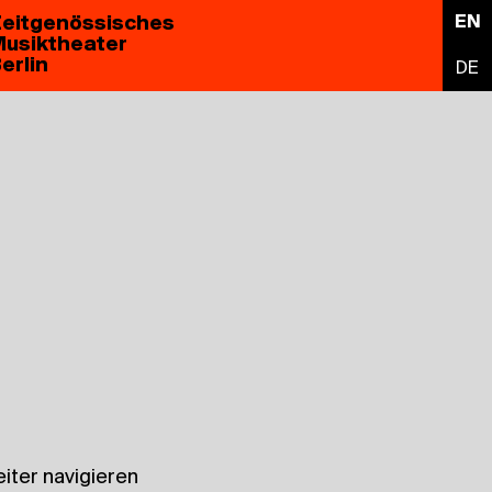
eitgenössisches
EN
usiktheater
erlin
DE
iter navigieren