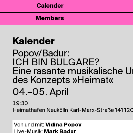
Calen­der
Mem­bers
Kalender
Popov/Badur:
ICH BIN BULGARE?
Eine rasante musikalische 
des Konzepts »Heimat«
04.–05. April
19:30
Heimathafen Neukölln Karl-Marx-Straße 141 120
Von und mit:
Vidi­na Popov
Live-Musik:
Mark Badur