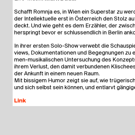
Schafft Romnja es, in Wien ein Super­star zu we
der Intel­lek­tu­el­le erst in Öster­reich den Stolz 
deckt. Und wie geht es dem Erzäh­ler, der zwi­sc
her­springt bevor er schluss­end­lich in Ber­lin a
In ihrer ers­ten Solo-Show ver­webt die Schau­spie­
views, Doku­men­ta­tio­nen und Begeg­nun­gen zu e
men-musi­ka­li­schen Unter­su­chung des Kon­zept
ihrem Ver­lust, den damit ver­bun­de­nen Kli­schee
der Ankunft in einem neu­en Raum.
Mit bis­si­gem Humor zeigt sie auf, wie trü­ge­ri
und sich selbst sein kön­nen, und ent­larvt gän­g
Link