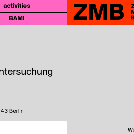
ZMB
acti­vi­ties
Z
M
B
BAM!
Untersuchung
43 Berlin
We