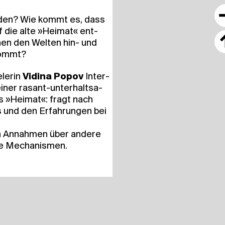
r­den? Wie kommt es, dass
auf die alte »Hei­mat« ent­
hen den Wel­ten hin- und
nkommt?
le­rin
Vidi­na Popov
Inter­
iner rasant-unter­halt­sa­
s »Hei­mat«: fragt nach
s und den Erfah­run­gen bei
sch Annah­men über ande­re
i­ge Mechanismen.