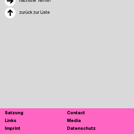
→
nächster Termin
↑
zurück zur Liste
Sat­zung
Cont­act
Links
Media
Imprint
Daten­schutz