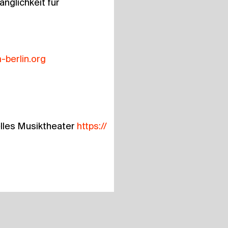
ng­lich­keit für
​berlin.​org
el­les Musik­thea­ter
https://​
Links
Media