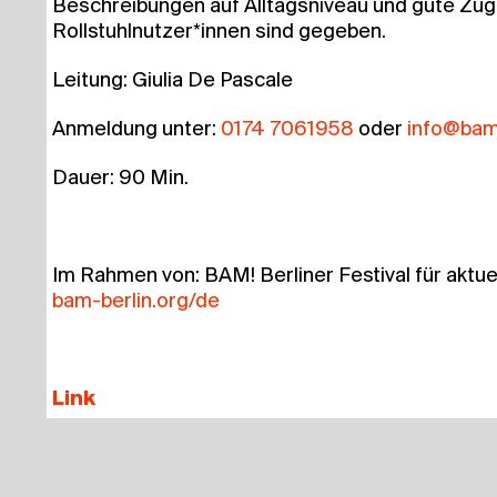
Beschrei­bun­gen auf All­tags­ni­veau und gute Zugä
Rollstuhlnutzer*innen sind gegeben.
Lei­tung: Giu­lia De Pascale
Anmel­dung unter:
0174 7061958
oder
info@​bam-
Dau­er: 90 Min.
Im Rah­men von: BAM! Ber­li­ner Fes­ti­val für aktu­
bam​-ber​lin​.org/de
Link
Sat­zung
Cont­act