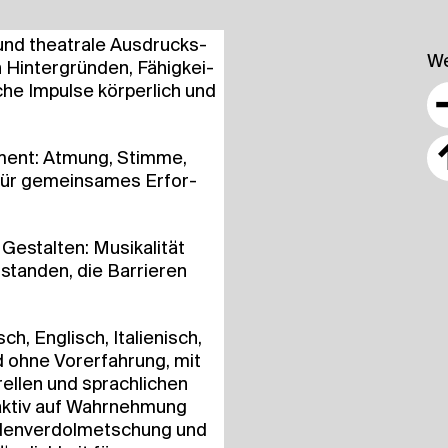
 und thea­tra­le Aus­drucks­
We
Hin­ter­grün­den, Fähig­kei­
sche Impul­se kör­per­lich und
u­ment: Atmung, Stim­me,
für gemein­sa­mes Erfor­
stal­ten: Musi­ka­li­tät
stan­den, die Bar­rie­ren
 Eng­lisch, Ita­lie­nisch,
d ohne Vor­er­fah­rung, mit
el­len und sprach­li­chen
h aktiv auf Wahr­neh­mung
den­ver­dol­met­schung und