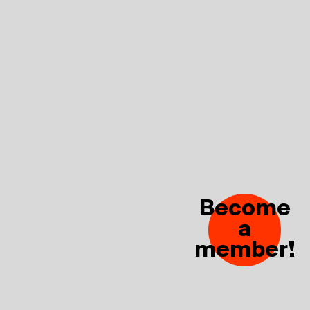
Become
a
member!
Imprint
Daten­schutz