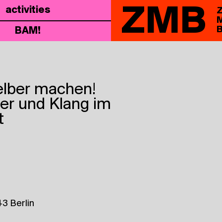
ZMB
acti­vi­ties
Z
M
B
BAM!
el­ber machen!
per und Klang im
t
3 Berlin