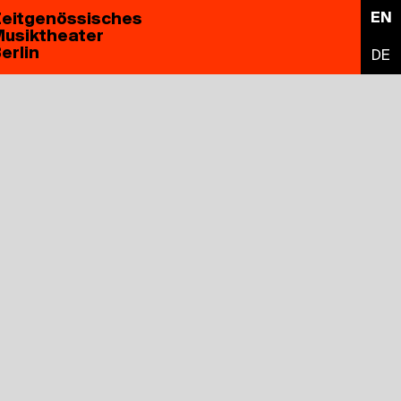
eitgenössisches
EN
usiktheater
erlin
DE