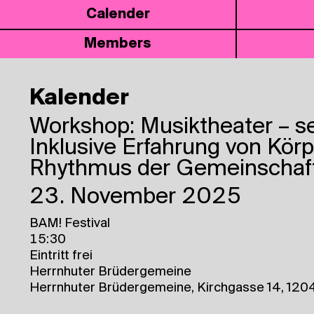
Calen­der
Mem­bers
Kalender
Work­shop: Musik­thea­ter – s
Inklusive Erfahrung von Kör
Rhythmus der Gemeinschaf
23. November 2025
BAM! Festival
15:30
Eintritt frei
Herrnhuter Brüdergemeine
Herrnhuter Brüdergemeine, Kirchgasse 14, 1204