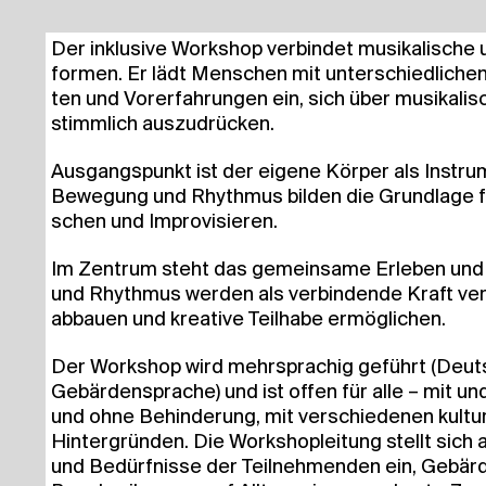
Der inklu­si­ve Work­shop ver­bin­det musi­ka­li­sche
for­men. Er lädt Men­schen mit unter­schied­li­chen 
ten und Vor­er­fah­run­gen ein, sich über musi­ka­li­
stimm­lich auszudrücken.
Aus­gangs­punkt ist der eige­ne Kör­per als Instr
Bewe­gung und Rhyth­mus bil­den die Grund­la­ge 
schen und Improvisieren.
Im Zen­trum steht das gemein­sa­me Erle­ben und Ge
und Rhyth­mus wer­den als ver­bin­den­de Kraft ver­
abbau­en und krea­ti­ve Teil­ha­be ermöglichen.
Der Work­shop wird mehr­spra­chig geführt (Deutsch,
Gebär­den­spra­che) und ist offen für alle – mit un
und ohne Behin­de­rung, mit ver­schie­de­nen kul­tu­r
Hin­ter­grün­den. Die Work­shop­lei­tung stellt sic
und Bedürf­nis­se der Teil­neh­men­den ein, Gebär­