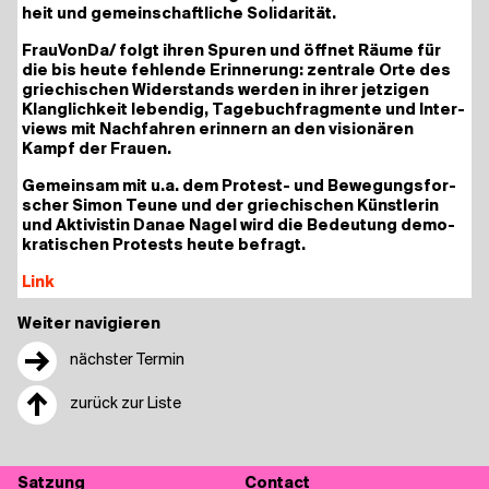
heit und gemein­schaft­li­che Solidarität.
FrauVonDa/​ folgt ihren Spu­ren und öff­net Räu­me für
die bis heu­te feh­len­de Erin­ne­rung: zen­tra­le Orte des
grie­chi­schen Wider­stands wer­den in ihrer jet­zi­gen
Klang­lich­keit leben­dig, Tage­buch­frag­men­te und Inter­
views mit Nach­fah­ren erin­nern an den visio­nä­ren
Kampf der Frauen.
Gemein­sam mit u.a. dem Pro­test- und Bewe­gungs­for­
scher Simon Teu­ne und der grie­chi­schen Künst­le­rin
und Akti­vis­tin Danae Nagel wird die Bedeu­tung demo­
kra­ti­schen Pro­tests heu­te befragt.
Link
Weiter navigieren
→
nächster Termin
↑
zurück zur Liste
Sat­zung
Cont­act