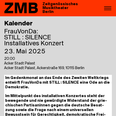
ZMB
Zeitgenössisches
Musiktheater
Berlin
Kalender
FrauVonDa:
STILL : SILENCE
Installatives Konzert
23. Mai 2025
20:00
Acker Stadt Palast
Acker Stadt Palast, Ackerstraße 169, 10115 Berlin
Im Gedenk­mo­nat an das Ende des Zwei­ten Welt­kriegs
ent­wirft Frau­Von­Da mit
STILL : SILENCE
eine Ode an die
Demokratie.
Im Mit­tel­punkt des instal­la­ti­ven Kon­zer­tes steht der
bewe­gen­de und nie gewür­dig­te Wider­stand der grie­
chi­schen Par­ti­sa­nin­nen gegen die deut­sche Besat­
zung sowie die Fra­ge nach einem uni­ver­sel­len
Bewusst­sein für Gerech­tig­keit, demo­kra­ti­sche Frei­