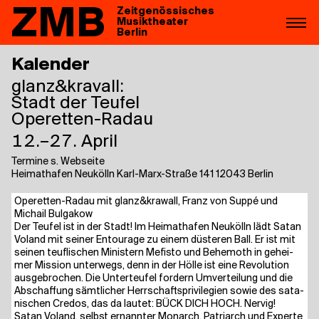
ZMB
Zeitgenössisches
Musiktheater
Berlin
Kalender
glanz&kravall:
Stadt der Teufel
Operetten-Radau
12.–27. April
Termine s. Webseite
Heimathafen Neukölln Karl-Marx-Straße 141 12043 Berlin
Ope­ret­ten-Radau mit glanz&krawall, Franz von Sup­pé und
Michail Bulgakow
Der Teu­fel ist in der Stadt! Im Hei­mat­ha­fen Neu­kölln lädt Satan
Voland mit sei­ner Entou­ra­ge zu einem düs­te­ren Ball. Er ist mit
sei­nen teuf­li­schen Minis­tern Mefis­to und Behe­mo­th in gehei­
mer Mis­si­on unter­wegs, denn in der Höl­le ist eine Revo­lu­ti­on
aus­ge­bro­chen. Die Unter­teu­fel for­dern Umver­tei­lung und die
Abschaf­fung sämt­li­cher Herr­schafts­pri­vi­le­gi­en sowie des sata­
ni­schen Cre­dos, das da lau­tet: BÜCK DICH HOCH. Ner­vig!
Satan Voland, selbst ernann­ter Mon­arch, Patri­arch und Exper­te