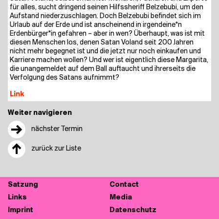
für alles, sucht drin­gend sei­nen Hilfs­she­riff Bel­ze­bu­bi, um den
Auf­stand nie­der­zu­schla­gen. Doch Bel­ze­bu­bi befin­det sich im
Urlaub auf der Erde und ist anschei­nend in irgendeine*n
Erdenbürger*in gefah­ren – aber in wen? Über­haupt, was ist mit
die­sen Men­schen los, denen Satan Voland seit 200 Jah­ren
nicht mehr begeg­net ist und die jetzt nur noch ein­kau­fen und
Kar­rie­re machen wol­len? Und wer ist eigent­lich die­se Mar­ga­ri­ta,
die unan­ge­mel­det auf dem Ball auf­taucht und ihrer­seits die
Ver­fol­gung des Satans aufnimmt?
Link
Weiter navigieren
→
nächster Termin
↑
zurück zur Liste
Sat­zung
Cont­act
Links
Media
Imprint
Daten­schutz