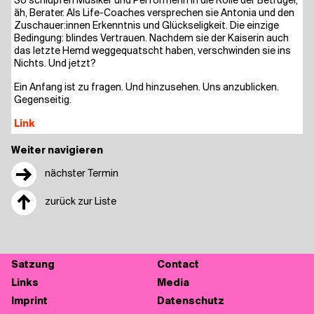
So schlüp­fen Musi­ker und Per­for­me­rin in die Rol­le der Betrü­ger,
äh, Bera­ter. Als Life-Coa­ches ver­spre­chen sie Anto­nia und den
Zuschauer:innen Erkennt­nis und Glück­se­lig­keit. Die ein­zi­ge
Bedin­gung: blin­des Ver­trau­en. Nach­dem sie der Kai­se­rin auch
das letz­te Hemd weg­ge­quatscht haben, ver­schwin­den sie ins
Nichts. Und jetzt?
Ein Anfang ist zu fra­gen. Und hin­zu­se­hen. Uns anzu­bli­cken.
Gegenseitig.
Link
Weiter navigieren
→
nächster Termin
↑
zurück zur Liste
Sat­zung
Cont­act
Links
Media
Imprint
Daten­schutz