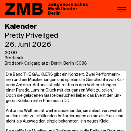
ZMB
Zeitgenössisches
Musiktheater
Berlin
Kalender
Pret­ty Priveliged
26. Juni 2026
20:00
Brotfabrik
Brotfabrik Cali­ga­ri­platz 1 Berlin, Berlin 13086
Die Band THE GAUK­LERS gibt ein Kon­zert. Zwei Per­for­me­rin­
nen und ein Musi­ker sin­gen und spie­len die Geschich­te von Kai­
se­rin Anto­nia. Anto­nia steckt mit­ten in den Vor­be­rei­tun­gen
einer Para­de, „um ihr Glück mit der gan­zen Welt zu tei­len.“
Doch die gela­de­nen Gäs­te besu­chen lie­ber das Event der jün­
ge­ren Kon­kur­ren­tin Prin­zes­sin DD.
Anto­ni­as Welt bricht wei­ter aus­ein­an­der, sie selbst ver­zwei­felt
an den nicht zu erfül­len­den Anfor­de­run­gen an sie als Frau- und
sieht als Aus­weg den ein­zig bekann­ten: ein neu­es Kleid.