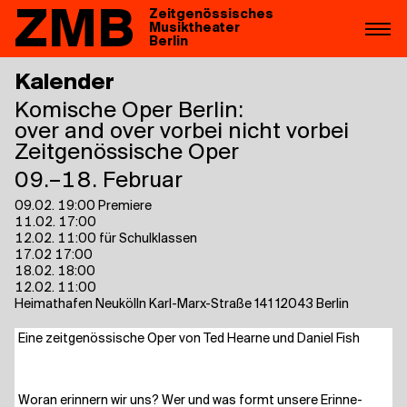
ZMB
Zeitgenössisches
Musiktheater
Berlin
Kalender
Komische Oper Berlin:
over and over vor­bei nicht vorbei
Zeitgenössische Oper
09.–18. Februar
09.02. 19:00 Premiere
11.02. 17:00
12.02. 11:00 für Schulklassen
17.02 17:00
18.02. 18:00
12.02. 11:00
Heimathafen Neukölln Karl-Marx-Straße 141 12043 Berlin
Eine zeit­ge­nös­si­sche Oper von Ted Hear­ne und Dani­el Fish
Wor­an erin­nern wir uns? Wer und was formt unse­re Erin­ne­