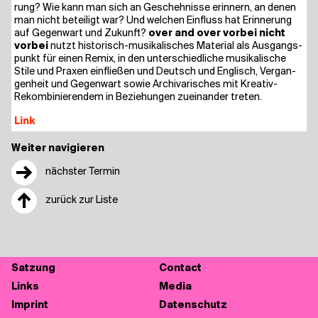
rung? Wie kann man sich an Gescheh­nis­se erin­nern, an denen
man nicht betei­ligt war? Und wel­chen Ein­fluss hat Erin­ne­rung
auf Gegen­wart und Zukunft?
over and over vor­bei nicht
vor­bei
nutzt his­to­risch-musi­ka­li­sches Mate­ri­al als Aus­gangs­
punkt für einen Remix, in den unter­schied­li­che musi­ka­li­sche
Sti­le und Pra­xen ein­flie­ßen und Deutsch und Eng­lisch, Ver­gan­
gen­heit und Gegen­wart sowie Archi­va­ri­sches mit Krea­tiv-
Rekom­bi­nie­ren­dem in Bezie­hun­gen zuein­an­der treten.
Link
Weiter navigieren
→
nächster Termin
↑
zurück zur Liste
Sat­zung
Cont­act
Links
Media
Imprint
Daten­schutz