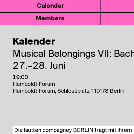
Calen­der
Mem­bers
Kalender
Musi­cal Belon­gings VII: Ba
27.–28. Juni
19:00
Humboldt Forum
Humboldt Forum, Schlossplatz 1 10178 Berlin
Die laut­ten com­pa­gney BER­LIN fragt mit ihrem