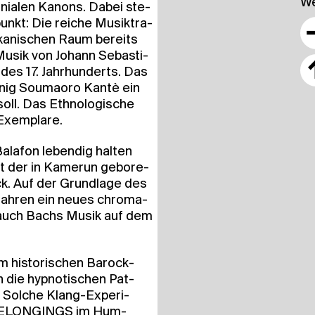
We
o­nia­len Kanons. Dabei ste­
l­punkt: Die rei­che Musik­tra­
ri­ka­ni­schen Raum bereits
f Musik von Johann Sebas­ti­
 des 17. Jahr­hun­derts. Das
önig Sou­mao­ro Kan­tè ein
ll. Das Eth­no­lo­gi­sche
 Exemplare.
­a­fon leben­dig hal­ten
rt der in Kame­run gebo­re­
ck. Auf der Grund­la­ge des
n Jah­ren ein neu­es chro­ma­
um auch Bachs Musik auf dem
m his­to­ri­schen Barock­
ie hyp­no­ti­schen Pat­
? Sol­che Klang-Expe­ri­
L BELON­GINGS im Hum­