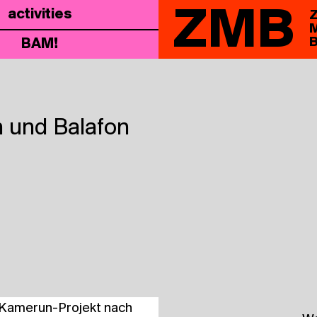
ZMB
acti­vi­ties
Z
M
B
BAM!
ch und Balafon
 Kame­run-Pro­jekt nach