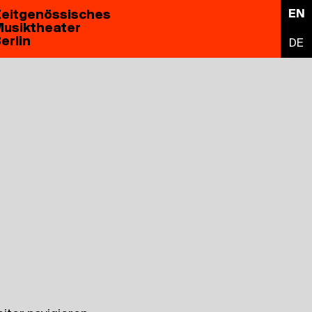
eitgenössisches
EN
usiktheater
erlin
DE