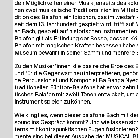
den Mög­lich­kei­ten einer Musik jen­seits des kol
hen zwei musi­ka­li­sche Tra­di­ti­ons­li­ni­en im Mit­te
di­ti­on des Bal­a­fon, ein Idio­phon, das im west­af
seit dem 13. Jahr­hun­dert gespielt wird, trifft au
an Bach, gespielt auf his­to­ri­schen Instru­men­ten
Bal­a­fon gilt als Erfin­dung der Sos­so, des­sen K
Bal­a­fon mit magi­schen Kräf­ten beses­sen habe so
Muse­um bewahrt in sei­ner Samm­lung meh­re­re
Zu den Musiker*innen, die das rei­che Erbe des Bal
und für die Gegen­wart neu inter­pre­tie­ren, gehö
ne Per­cus­sio­nist und Kom­po­nist Ba Ban­ga Nye
tra­di­tio­nel­len Fünf­ton-Bal­a­fons hat er vor zeh
ti­sches Bal­a­fon mit zwölf Tönen ent­wi­ckelt, 
Instru­ment spie­len zu können.
Wie klingt es, wenn die­ser bal­a­fo­ne Bach mit de
sound ins Gespräch kommt? Und wie las­sen sich d
terns mit kon­tra­punk­ti­schen Fugen fusio­nie­ren
men­te sind bei die­ser Aus­ga­be der MUSI­CA