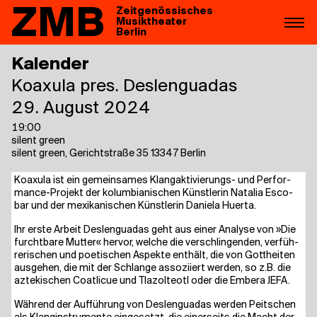
ZMB
Zeitgenössisches
Musiktheater
Berlin
Kalender
Koaxu­la pres. Deslenguadas
29. August 2024
19:00
silent green
silent green, Gerichtstraße 35 13347 Berlin
Koaxu­la ist ein gemein­sa­mes Klang­ak­ti­vie­rungs- und Per­for­
mance-Pro­jekt der kolum­bia­ni­schen Künst­le­rin Nata­lia Esco­
bar und der mexi­ka­ni­schen Künst­le­rin Danie­la Huerta.
Ihr ers­te Arbeit Des­len­gua­d­as geht aus einer Ana­ly­se von »Die
furcht­ba­re Mut­ter« her­vor, wel­che die ver­schlin­gen­den, ver­füh­
re­ri­schen und poe­ti­schen Aspek­te ent­hält, die von Gott­hei­ten
aus­ge­hen, die mit der Schlan­ge asso­zi­iert wer­den, so z.B. die
azte­ki­schen Coat­li­cue und Tla­zol­teotl oder die Embe­ra JEFA.
Wäh­rend der Auf­füh­rung von Des­len­gua­d­as wer­den Peit­schen