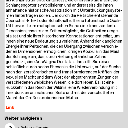
als Klang­in­stru­men­te ein­ge­setzt, die einer­seits die Macht der
Schlan­gen­göt­ter sym­bo­li­sie­ren und ande­rer­seits die ihnen
anhaf­ten­de his­to­ri­sche Asso­zia­ti­on mit Unter­drü­ckungs­sys­te­
men hin­ter­fra­gen sol­len. Der durch die Peit­sche ent­ste­hen­de
Über­schall-Effekt oder Schall­knall ruft eine futu­ris­ti­sche Qua­li­
tät her­vor, die im meta­pho­ri­schen Sin­ne eine tran­szen­den­te
Dimen­si­on jen­seits der Zeit ermög­licht, die Gott­hei­ten umge­
stal­tet und sie ihrer his­to­ri­schen Kon­no­ta­tio­nen ent­le­digt, um
ihnen eine neue Bedeu­tung zu ver­lei­hen. Anhand der klang­li­chen
Ener­gie ihrer Peit­schen, die den Über­gang zwi­schen ver­schie­
de­nen Dimen­sio­nen ermög­li­chen, drin­gen Koaxu­la in das Maul
der Schlan­ge ein, das, durch Rei­hen gefähr­li­cher Zäh­ne
geschützt, eine Art »Vagi­na Den­ta­ta« dar­stellt. Sie rei­sen
schließ­lich durch sechs Ebe­nen in die Unter­welt, auf der Suche
nach den zer­stö­re­ri­schen und trans­for­mie­ren­den Kräf­ten, der
sexu­el­len Macht und dem Wort der abge­trenn­ten Zun­gen der
ver­schie­de­nen weib­li­chen Wesen, die dort leben. Es ist eine
Rück­kehr in das Reich der Wild­nis, eine Wie­der­ver­bin­dung mit
ihrer dunk­len ani­ma­li­schen Sei­te und mit der ver­schüt­te­ten
Macht der Gro­ßen urob­ori­schen Mutter.
Link
Weiter navigieren