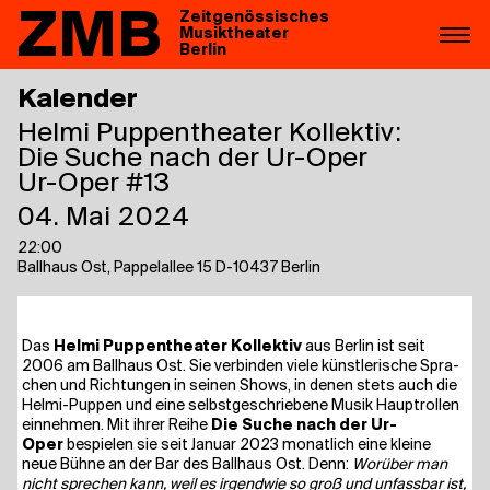
ZMB
Zeitgenössisches
Musiktheater
Berlin
Kalender
Helmi Puppentheater Kollektiv:
Die Suche nach der Ur-Oper
Ur-Oper #13
04. Mai 2024
22:00
Ballhaus Ost, Pappelallee 15 D-10437 Berlin
Das
Hel­mi Pup­pen­thea­ter Kol­lek­tiv
aus Ber­lin ist seit
2006 am Ball­haus Ost. Sie ver­bin­den vie­le künst­le­ri­sche Spra­
chen und Rich­tun­gen in sei­nen Shows, in denen stets auch die
Hel­mi-Pup­pen und eine selbst­ge­schrie­be­ne Musik Haupt­rol­len
ein­neh­men. Mit ihrer Rei­he
Die Suche nach der Ur-
Oper
bespie­len sie seit Janu­ar 2023 monat­lich eine klei­ne
neue Büh­ne an der Bar des Ball­haus Ost. Denn:
Wor­über man
nicht spre­chen kann, weil es irgend­wie so groß und unfass­bar ist,