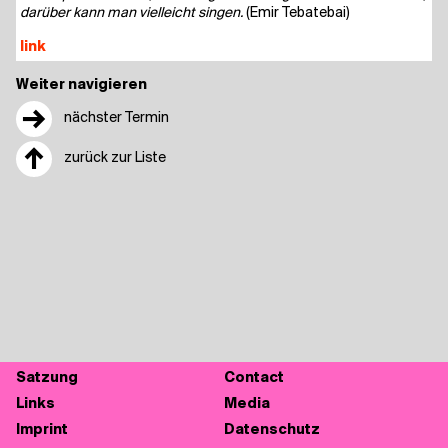
dar­über kann man viel­leicht sin­gen.
(Emir Tebatebai)
link
Weiter navigieren
→
nächster Termin
↑
zurück zur Liste
Sat­zung
Cont­act
Links
Media
Imprint
Daten­schutz