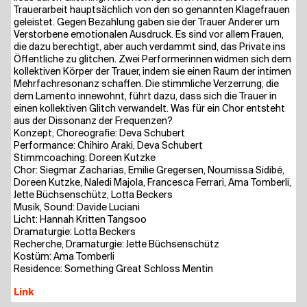
Trau­er­ar­beit haupt­säch­lich von den so genann­ten Kla­ge­frau­en
geleis­tet. Gegen Bezah­lung gaben sie der Trau­er Ande­rer um
Ver­stor­be­ne emo­tio­na­len Aus­druck. Es sind vor allem Frau­en,
die dazu berech­tigt, aber auch ver­dammt sind, das Pri­va­te ins
Öffent­li­che zu glit­chen. Zwei Per­for­me­rin­nen wid­men sich dem
kol­lek­ti­ven Kör­per der Trau­er, indem sie einen Raum der inti­men
Mehr­fach­res­o­nanz schaf­fen. Die stimm­li­che Ver­zer­rung, die
dem Lamen­to inne­wohnt, führt dazu, dass sich die Trau­er in
einen kol­lek­ti­ven Glitch ver­wan­delt. Was für ein Chor ent­steht
aus der Dis­so­nanz der Frequenzen?
Kon­zept, Cho­reo­gra­fie: Deva Schubert
Per­for­mance: Chi­hi­ro Ara­ki, Deva Schubert
Stimm­coa­ching: Doreen Kutzke
Chor: Sieg­mar Zacha­ri­as, Emi­lie Gre­ger­sen, Nou­mis­sa Sidi­bé,
Doreen Kutz­ke, Nal­e­di Majo­la, Fran­ce­s­ca Fer­ra­ri, Ama Tom­ber­li,
Jet­te Büch­sen­schütz, Lot­ta Beckers
Musik, Sound: Davi­de Luciani
Licht: Han­nah Krit­ten Tangsoo
Dra­ma­tur­gie: Lot­ta Beckers
Recher­che, Dra­ma­tur­gie: Jet­te Büchsenschütz
Kos­tüm: Ama Tomberli
Resi­dence: Some­thing Gre­at Schloss Mentin
Link