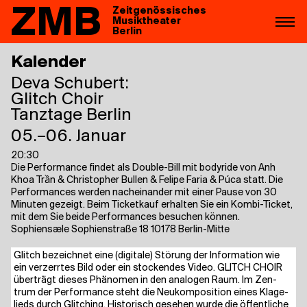
ZMB
Zeitgenössisches
Musiktheater
Berlin
Kalender
Deva Schubert:
Glitch Choir
Tanztage Berlin
05.–06. Januar
20:30
Die Performance findet als Double-Bill mit bodyride von Anh
Khoa Trần & Christopher Bullen & Felipe Faria & Púca statt. Die
Performances werden nacheinander mit einer Pause von 30
Minuten gezeigt. Beim Ticketkauf erhalten Sie ein Kombi-Ticket,
mit dem Sie beide Performances besuchen können.
Sophiensæle Sophienstraße 18 10178 Berlin-Mitte
Glitch bezeich­net eine (digi­ta­le) Stö­rung der Infor­ma­ti­on wie
ein ver­zerr­tes Bild oder ein sto­cken­des Video. GLITCH CHOIR
über­trägt die­ses Phä­no­men in den ana­lo­gen Raum. Im Zen­
trum der Per­for­mance steht die Neu­kom­po­si­ti­on eines Kla­ge­
lieds durch Glit­ching. His­to­risch gese­hen wur­de die öffent­li­che