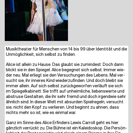
Musik­thea­ter für Men­schen von 14 bis 99 über Iden­ti­tät und die
Unmög­lich­keit, sich selbst zu finden.
Ali­ce ist allein zu Hau­se. Das glaubt sie zumin­dest. Doch dann
blickt sie in den Spie­gel. Ali­ce begeg­net sich selbst. Immer wie­
der neu. Mal erliegt sie den Ver­su­chun­gen des Lebens. Mal ver­
sucht sie, ihr inne­res Kind wie­der­zu­fin­den. Und doch bleibt sie
immer allein. Auf sich selbst zurück­ge­wor­fen ver­läuft sie sich
im Spie­gel­ka­bi­nett. Sie trifft auf unheim­li­che, lie­bens­wer­te und
abstru­se Gestal­ten, die ihr sehr fremd und doch irgend­wie sehr
ähn­lich sind. In die­ser Welt mit absur­den Spiel­re­geln, ver­sucht
sie, nicht den Kopf zu ver­lie­ren. Und beginnt zu ahnen, dass
nichts mehr so ist, wie es ein­mal war.
Ganz im Sin­ne des Ali­ce Erfin­ders Lewis Car­roll geht es hier
gänz­lich ver­rückt zu. Die Büh­ne ist ein Kalei­do­skop. Die Per­sön­