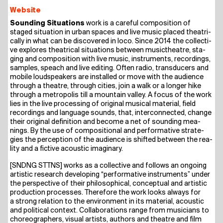
Website
Sound­ing Situa­tions
work is a careful com­po­si­ti­on of
staged situa­ti­on in urban spaces and live music pla­ced thea­tri­
cal­ly in what can be dis­co­ver­ed in loco. Sin­ce 2014 the coll­ec­ti­
ve explo­res thea­tri­cal situa­tions bet­ween music­theat­re, sta­
ging and com­po­si­ti­on with live music, instru­ments, recor­dings,
samples, speach and live editing. Often radio, trans­du­cers and
mobi­le loud­spea­k­ers are instal­led or move with the audi­ence
through a theat­re, through cities, join a walk or a lon­ger hike
through a metro­po­lis till a moun­tain val­ley. A focus of the work
lies in the live pro­ces­sing of ori­gi­nal musi­cal mate­ri­al, field
recor­dings and lan­guage sounds, that, inter­con­nec­ted, chan­ge
their ori­gi­nal defi­ni­ti­on and beco­me a net of sound­ing mea­
nings. By the use of com­po­si­tio­nal and per­for­ma­ti­ve stra­te­
gies the per­cep­ti­on of the audi­ence is shifted bet­ween the rea­
li­ty and a fic­ti­ve acou­stic imaginary.
[SNDNG STTNS] works as a coll­ec­ti­ve and fol­lows an ongo­ing
artis­tic rese­arch deve­lo­ping “per­for­ma­ti­ve instru­ments” under
the per­spec­ti­ve of their phi­lo­so­phi­cal, con­cep­tu­al and artis­tic
pro­duc­tion pro­ces­ses. The­r­e­fo­re the work looks always for
a strong rela­ti­on to the envi­ron­ment in its mate­ri­al, acou­stic
and poli­ti­cal con­text. Col­la­bo­ra­ti­ons ran­ge from musi­ci­ans to
cho­reo­graph­ers, visu­al artists, aut­hors and theat­re and film