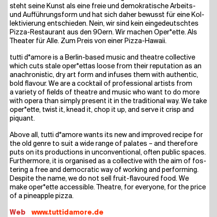
steht sei­ne Kunst als eine freie und demo­kra­ti­sche Arbeits-
und Auf­füh­rungs­form und hat sich daher bewusst für eine Kol­
lek­ti­vie­rung ent­schie­den. Nein, wir sind kein ein­ge­deutsch­tes
Piz­za-Restau­rant aus den 90ern. Wir machen Oper*ette. Als
Thea­ter für Alle. Zum Preis von einer Pizza-Hawaii.
tut­ti d*amore is a Ber­lin-based music and theat­re coll­ec­ti­ve
which cuts sta­le oper*ettas loo­se from their repu­ta­ti­on as an
ana­chro­ni­stic, dry art form and infu­ses them with authen­tic,
bold fla­vour. We are a cock­tail of pro­fes­sio­nal artists from
a varie­ty of fields of theat­re and music who want to do more
with ope­ra than sim­ply pre­sent it in the tra­di­tio­nal way. We take
oper*ette, twist it, knead it, chop it up, and ser­ve it crisp and
piquant.
Abo­ve all, tut­ti d*amore wants its new and impro­ved reci­pe for
the old gen­re to suit a wide ran­ge of pala­tes – and the­r­e­fo­re
puts on its pro­duc­tions in uncon­ven­tio­nal, often public spaces.
Fur­ther­mo­re, it is orga­nis­ed as a coll­ec­ti­ve with the aim of fos­
te­ring a free and demo­cra­tic way of working and per­forming.
Despi­te the name, we do not sell fruit-fla­vou­red food. We
make oper*ette acces­si­ble. Theat­re, for ever­yo­ne, for the pri­ce
of a pineapp­le pizza.
We
b
www​.tuttida​mo​re​.de