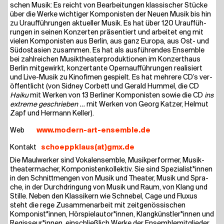
schen Musik: Es reicht von Bear­bei­tun­gen klas­si­scher Stü­cke
über die Wer­ke wich­ti­ger Kom­po­nis­ten der Neu­en Musik bis hin
zu Urauf­füh­run­gen aktu­el­ler Musik. Es hat über 120 Urauf­füh­
run­gen in sei­nen Kon­zer­ten prä­sen­tiert und arbei­tet eng mit
vie­len Kom­po­nis­ten aus Ber­lin, aus ganz Euro­pa, aus Ost- und
Süd­ost­asi­en zusam­men. Es hat als aus­füh­ren­des Ensem­ble
bei zahl­rei­chen Musik­thea­ter­pro­duk­tio­nen im Kon­zert­haus
Ber­lin mit­ge­wirkt, kon­zer­tan­te Opern­auf­füh­run­gen rea­li­siert
und Live-Musik zu Kino­fi­men gespielt. Es hat meh­re­re CD’s ver­
öf­fent­licht (von Sid­ney Cor­bett und Gerald Hum­mel, die CD
Hai­ku
mit Wer­ken von 13 Ber­li­ner Kom­po­nis­ten sowie die CD
ins
extre­me geschrie­ben …
mit Wer­ken von Georg Kat­zer, Hel­mut
Zapf und Her­mann Keller).
Web
www​.modern​-art​-ensem​ble​.de
Kon­takt
schoeppklaus(at)gmx.de
Die Maul­wer­ker sind Vokal­ensem­ble, Musik­per­for­mer, Musik­
thea­ter­ma­cher, Kom­po­nis­ten­kol­lek­tiv. Sie sind Spezialist*innen
in den Schnitt­men­gen von Musik und Thea­ter, Musik und Spra­
che, in der Durch­drin­gung von Musik und Raum, von Klang und
Stil­le. Neben den Klas­si­kern wie Schne­bel, Cage und Flu­xus
steht die rege Zusam­men­ar­beit mit zeit­ge­nös­si­schen
Komponist*innen, Hörspielautor*innen, Klangkünstler*innen und
Regisseur*innen, ein­schließ­lich Wer­ke der Ensem­ble­mit­glie­der