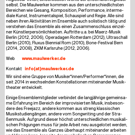
selbst. Die Maul­wer­ker kom­men aus den unter­schied­lichs­ten
Berei­chen wie Gesang, Kom­po­si­ti­on, Per­for­mance, inter­me­
dia­le Kunst, Instru­men­tal­spiel, Schau­spiel und Regie. Alle sind
neben ihren Akti­vi­tä­ten im Ensem­ble auch solis­tisch tätig und
ver­ste­hen das Ensem­ble als einen Zusam­men­schluss ein­zel­
ner Künst­ler­per­sön­lich­kei­ten. Auf­trit­te u.a. bei Maerz-Musik
Ber­lin (2012, 2006), Ope­ra­da­gen Rot­ter­dam (2012), Ultra­schall
Ber­lin (2010), Flu­xus Bien­ni­al Rom (2010), Bone-Fes­ti­val Bern
(2014, 2008), ZKM Karls­ru­he (2012, 2006).
Web
www​.maul​wer​ker​.de
Kon­takt
info(at)maulwerker.de
Wir sind eine Grup­pe von Musiker*innen/Performer*innen, die
seit 2014 in wech­seln­den Kon­stel­la­tio­nen mit­ein­an­der Musik­
thea­ter entwickelt.
Eini­ge Ensem­ble­mit­glie­der ver­bin­det die lang­jäh­ri­ge gemein­sa­
me Erfah­rung im Bereich der impro­vi­sier­ten Musik, ins­be­son­
de­re des Free­jazz, ande­re kom­men aus streng klas­si­schen
Musik­stu­di­en­gän­gen, ande­re vom Song­wri­ting und der Stra­
ßen­mu­sik. Auf­grund die­ser höchst unter­schied­li­chen musi­ka­li­
schen Prä­gun­gen muss für jede Arbeit neu aus­ge­lo­tet wer­den,
wie das Ensem­ble als Gan­zes über­haupt mit­ein­an­der arbei­ten