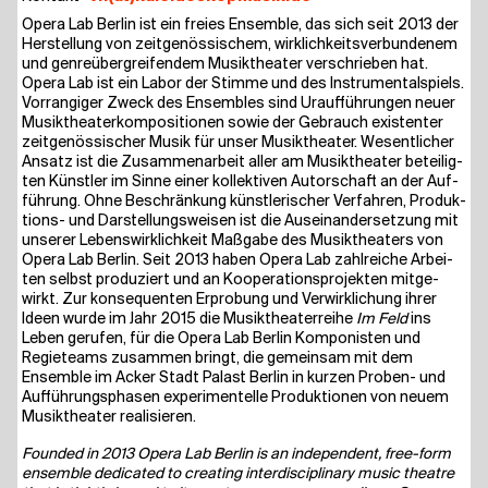
Ope­ra Lab Ber­lin ist ein frei­es Ensem­ble, das sich seit 2013 der
Her­stel­lung von zeit­ge­nös­si­schem, wirk­lich­keits­ver­bun­de­nem
und gen­re­über­grei­fen­dem Musik­thea­ter ver­schrie­ben hat.
Ope­ra Lab ist ein Labor der Stim­me und des Instru­men­tal­spiels.
Vor­ran­gi­ger Zweck des Ensem­bles sind Urauf­füh­run­gen neu­er
Musik­thea­ter­kom­po­si­tio­nen sowie der Gebrauch exis­ten­ter
zeit­ge­nös­si­scher Musik für unser Musik­thea­ter. Wesent­li­cher
Ansatz ist die Zusam­men­ar­beit aller am Musik­thea­ter betei­lig­
ten Künst­ler im Sin­ne einer kol­lek­ti­ven Autor­schaft an der Auf­
füh­rung. Ohne Beschrän­kung künst­le­ri­scher Ver­fah­ren, Pro­duk­
ti­ons- und Dar­stel­lungs­wei­sen ist die Aus­ein­an­der­set­zung mit
unse­rer Lebens­wirk­lich­keit Maß­ga­be des Musik­thea­ters von
Ope­ra Lab Ber­lin. Seit 2013 haben Ope­ra Lab zahl­rei­che Arbei­
ten selbst pro­du­ziert und an Koope­ra­ti­ons­pro­jek­ten mit­ge­
wirkt. Zur kon­se­quen­ten Erpro­bung und Ver­wirk­li­chung ihrer
Ideen wur­de im Jahr 2015 die Musik­thea­ter­rei­he
Im Feld
ins
Leben geru­fen, für die Ope­ra Lab Ber­lin Kom­po­nis­ten und
Regie­teams zusam­men bringt, die gemein­sam mit dem
Ensem­ble im Acker Stadt Palast Ber­lin in kur­zen Pro­ben- und
Auf­füh­rungs­pha­sen expe­ri­men­tel­le Pro­duk­tio­nen von neu­em
Musik­thea­ter realisieren.
Foun­ded in 2013 Ope­ra Lab Ber­lin is an inde­pen­dent, free-form
ensem­ble dedi­ca­ted to crea­ting inter­di­sci­pli­na­ry music theat­re