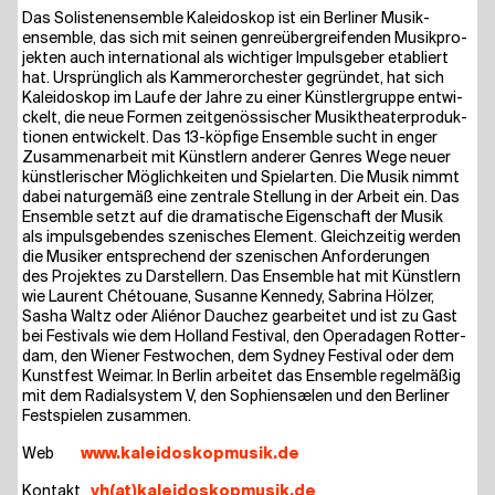
Das Solis­ten­en­sem­ble Kalei­do­skop ist ein Ber­li­ner Musik­
ensem­ble, das sich mit sei­nen gen­re­über­grei­fen­den Musik­pro­
jek­ten auch inter­na­tio­nal als wich­ti­ger Impuls­ge­ber eta­bliert
hat. Ursprüng­lich als Kam­mer­or­ches­ter gegrün­det, hat sich
Kalei­do­skop im Lau­fe der Jah­re zu einer Künst­ler­grup­pe ent­wi­
ckelt, die neue For­men zeit­ge­nös­si­scher Musik­thea­ter­pro­duk­
tio­nen ent­wi­ckelt. Das 13-köp­fi­ge Ensem­ble sucht in enger
Zusam­men­ar­beit mit Künst­lern ande­rer Gen­res Wege neu­er
künst­le­ri­scher Mög­lich­kei­ten und Spiel­ar­ten. Die Musik nimmt
dabei natur­ge­mäß eine zen­tra­le Stel­lung in der Arbeit ein. Das
Ensem­ble setzt auf die dra­ma­ti­sche Eigen­schaft der Musik
als impuls­ge­ben­des sze­ni­sches Ele­ment. Gleich­zei­tig wer­den
die Musi­ker ent­spre­chend der sze­ni­schen Anfor­de­run­gen
des Pro­jek­tes zu Dar­stel­lern. Das Ensem­ble hat mit Künst­lern
wie Lau­rent Ché­toua­ne, Susan­ne Ken­ne­dy, Sabri­na Höl­zer,
Sasha Waltz oder Ali­é­nor Dau­chez gear­bei­tet und ist zu Gast
bei Fes­ti­vals wie dem Hol­land Fes­ti­val, den Ope­ra­da­gen Rot­ter­
dam, den Wie­ner Fest­wo­chen, dem Syd­ney Fes­ti­val oder dem
Kunst­fest Wei­mar. In Ber­lin arbei­tet das Ensem­ble regel­mä­ßig
mit dem Radi­al­sys­tem V, den Sophien­sæ­len und den Ber­li­ner
Fest­spie­len zusammen.
Web
www​.kalei​do​skop​mu​sik​.de
Kon­takt
vh(at)kaleidoskopmusik.de