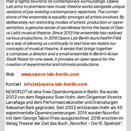
that is tight­ly bound to its con­tem­po­ra­ry sur­roun­dings. Ope­ra
Lab aims to pre­mie­re new music theat­re works along­side uni­que
ver­si­ons of pre-exis­ting con­tem­po­ra­ry reper­toire. The cor­ner­
stone of the ensem­ble is equa­li­ty among­st all artists invol­ved. By
deli­bera­te­ly not rest­ric­ting modes of artis­tic pro­duc­tion or repre­
sen­ta­ti­on, a genui­ne sen­se of word­li­ne­ss forms the basis of Ope­
ra Lab’s musi­cal theat­re. Sin­ce 2013 the ensem­ble has rea­li­zed
various pro­duc­tions. In 2015 Ope­ra Lab Ber­lin laun­ched
Im Feld
as a way of allo­wing us con­ti­nu­al­ly to test how we rea­li­ze our
con­cepts of musi­cal theat­re. A series that brings tog­e­ther
a com­po­ser, a direc­tor and a small ensem­ble in Berlin’s Acker
Stadt Palast for one week, it pro­vi­des an open space for the
crea­ti­on of expe­ri­men­tal and inti­ma­te productions.
Web
www​.ope​ra​-lab​-ber​lin​.com
Kon­takt
info(at)opera-lab-berlin.com
NOVO­FLOT ist eine freie Opern­kom­pa­nie in Ber­lin. Sie wur­de
2002 von dem Regis­seur Sven Holm, dem Diri­gen­ten Vicen­te
Lar­ra­ña­ga und dem Per­for­mance­künst­ler und Dra­ma­tur­gen
Sebas­ti­an Bark gegrün­det. Seit 2002 ent­stan­den mehr als 45
expe­ri­men­tel­le Operninsze­nierungen. 2014 wur­den Novo­flot
mit dem Geor­ge Tabo­ri Preis aus­ge­zeich­net. 2018 erschien im
Ver­lag Thea­ter der Zeit das Buch „Novo­flot – Die 15. Spielzeit“.