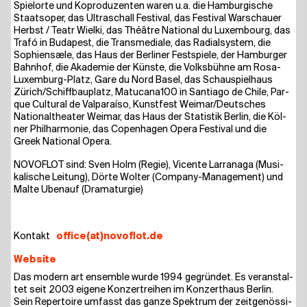
Spiel­or­te und Kopro­du­zen­ten waren u.a. die Ham­bur­gi­sche
Staats­oper, das Ultra­schall Fes­ti­val, das Fes­ti­val War­schau­er
Herbst / Teatr Wiel­ki, das Thé­ât­re Natio­nal du Luxem­bourg, das
Trafó in Buda­pest, die Trans­me­dia­le, das Radi­al­sys­tem, die
Sophien­sæ­le, das Haus der Ber­li­ner Fest­spie­le, der Ham­bur­ger
Bahn­hof, die Aka­de­mie der Küns­te, die Volks­büh­ne am Rosa-
Luxem­burg-Platz, Gare du Nord Basel, das Schau­spiel­haus
Zürich/​​Schiffbauplatz, Matucana100 in Sant­ia­go de Chi­le, Par­
que Cul­tu­ral de Val­pa­raí­so, Kunst­fest Weimar/​​Deutsches
Natio­nal­thea­ter Wei­mar, das Haus der Sta­tis­tik Ber­lin, die Köl­
ner Phil­har­mo­nie, das Copen­ha­gen Ope­ra Fes­ti­val und die
Greek Natio­nal Opera.
NOVO­FLOT sind: Sven Holm (Regie), Vicen­te Lar­ra­na­ga (Musi­
ka­li­sche Lei­tung), Dör­te Wol­ter (Com­pa­ny-Manage­ment) und
Mal­te Uben­auf (Dra­ma­tur­gie)
Kon­takt
office(at)novoflot.de
Website
Das modern art ensem­ble wur­de 1994 gegrün­det. Es ver­an­stal­
tet seit 2003 eige­ne Kon­zert­rei­hen im Kon­zert­haus Ber­lin.
Sein Reper­toire umfasst das gan­ze Spek­trum der zeit­ge­nös­si­