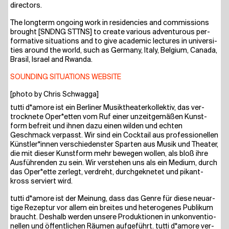
directors.
The long­term ongo­ing work in resi­den­ci­es and com­mis­si­ons
brought [SNDNG STTNS] to crea­te various adven­tur­ous per­
for­ma­ti­ve situa­tions and to give aca­de­mic lec­tures in uni­ver­si­
ties around the world, such as Ger­ma­ny, Ita­ly, Bel­gi­um, Cana­da,
Bra­sil, Isra­el and Rwanda.
SOUND­ING SITUA­TIONS WEBSITE
[pho­to by Chris Schwagga]
tut­ti d*amore ist ein Ber­li­ner Musik­thea­ter­kol­lek­tiv, das ver­
trock­ne­te Oper*etten vom Ruf einer unzeit­ge­mä­ßen Kunst­
form befreit und ihnen dazu einen wil­den und ech­ten
Geschmack ver­passt. Wir sind ein Cock­tail aus pro­fes­sio­nel­len
Künstler*innen ver­schie­dens­ter Spar­ten aus Musik und Thea­ter,
die mit die­ser Kunst­form mehr bewe­gen wol­len, als bloß ihre
Aus­füh­ren­den zu sein. Wir ver­ste­hen uns als ein Medi­um, durch
das Oper*ette zer­legt, ver­dreht, durch­ge­kne­tet und pikant-
kross ser­viert wird.
tut­ti d*amore ist der Mei­nung, dass das Gen­re für die­se neu­ar­
ti­ge Rezep­tur vor allem ein brei­tes und hete­ro­ge­nes Publi­kum
braucht. Des­halb wer­den unse­re Pro­duk­tio­nen in unkon­ven­tio­
nel­len und öffent­li­chen Räu­men auf­ge­führt. tut­ti d*amore ver­