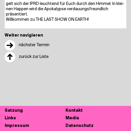
gelt sich der IPRD leuch­tend für Euch durch den Him­mel. In klei­
nen Hap­pen wird die Apo­ka­lyp­se ver­dau­ungs­freund­lich
präsentiert.
Will­kom­men zu THE LAST SHOW ON EARTH!
Weiter navigieren
→
nächster Termin
↑
zurück zur Liste
Sat­zung
Kon­takt
Links
Media
Impres­sum
Daten­schutz