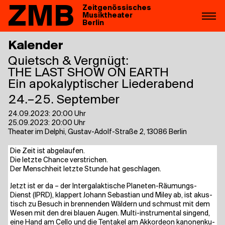
ZMB
Zeitgenössisches
Musiktheater
Berlin
Kalender
Quietsch & Vergnügt:
THE LAST SHOW ON EARTH
Ein apokalyptischer Liederabend
24.–25. September
24.09.2023: 20:00 Uhr
25.09.2023: 20:00 Uhr
Theater im Delphi, Gustav-Adolf-Straße 2, 13086 Berlin
Die Zeit ist abgelaufen.
Die letz­te Chan­ce verstrichen.
Der Mensch­heit letz­te Stun­de hat geschlagen.
Jetzt ist er da – der Inter­ga­lak­ti­sche Pla­ne­ten-Räu­mungs-
Dienst (IPRD), klap­pert Johann Sebas­ti­an und Miley ab, ist akus­
tisch zu Besuch in bren­nen­den Wäl­dern und schmust mit dem
Wesen mit den drei blau­en Augen. Mul­ti-instru­men­tal sin­gend,
eine Hand am Cel­lo und die Ten­ta­kel am Akkor­de­on kano­nen­ku­