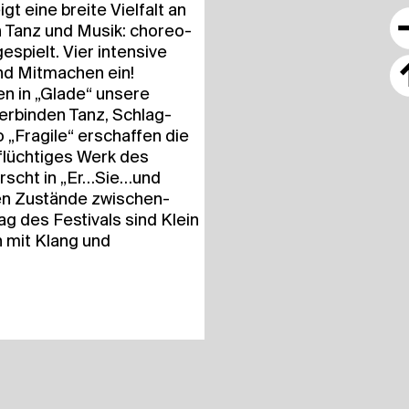
t eine brei­te Viel­falt an
on Tanz und Musik: cho­reo­
ge­spielt. Vier inten­si­ve
nd Mit­ma­chen ein!
 in „Gla­de“ unse­re
ver­bin­den Tanz, Schlag­
o „Fra­gi­le“ erschaf­fen die
flüch­ti­ges Werk des
forscht in „Er…Sie…und
­len Zustän­de zwi­schen­
ag des Fes­ti­vals sind Klein
ch mit Klang und