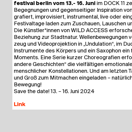
fes­ti­val ber­lin vom 13.- 16. Juni
im DOCK 11 zeig
Begeg­nun­gen und gegen­sei­ti­ger Inspi­ra­ti­on v
gra­fiert, impro­vi­siert, instru­men­tal, live oder ein­
Fes­ti­val­ta­ge laden zum Zuschau­en, Lau­schen u
Die Künstler*innen von WILD ACCESS erfor­schen
Bezie­hung zur Stadt­na­tur. Wel­len­be­we­gun­gen 
zeug und Video­pro­jek­ti­on in „Undu­la­ti­on“, im Du
Instru­men­te des Kör­pers und ein Saxo­phon ein 
Moments. Eine Serie kur­zer Cho­reo­gra­fien er
ande­re Geschich­ten“ die viel­fäl­ti­gen emo­tio­na
mensch­li­cher Kon­stel­la­tio­nen. Und am letz­ten T
und Groß zum Mit­ma­chen ein­ge­la­den – natür­li
Bewegung!
Save the date! 13. – 16. Juni 2024
Link