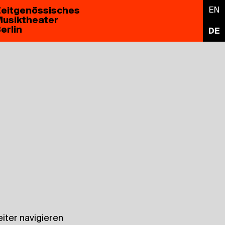
eitgenössisches
EN
usiktheater
erlin
DE
iter navigieren