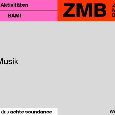
ZMB
Akti­vi­tä­ten
Z
M
B
BAM!
Musik
We
 – das
ach­te sound­ance