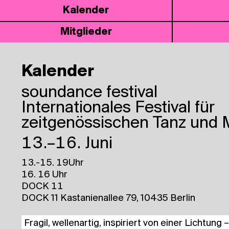
Kalen­der
Mit­glie­der
Kalender
sound­ance festival
Internationales Festival für
zeitgenössischen Tanz und 
13.–16. Juni
13.-15. 19Uhr
16. 16 Uhr
DOCK 11
DOCK 11 Kastanienallee 79, 10435 Berlin
Fra­gil, wel­len­ar­tig, inspi­riert von einer Lich­tung