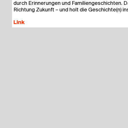
durch Erin­ne­run­gen und Fami­li­en­ge­schich­ten.
Rich­tung Zukunft – und holt die Geschichte(n) ins
Link