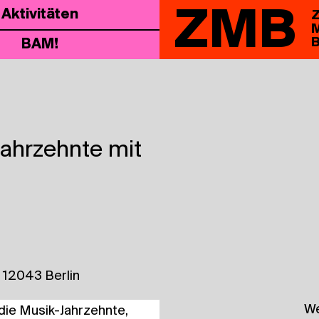
ZMB
Akti­vi­tä­ten
Z
M
B
BAM!
Jahrzehnte mit
 12043 Berlin
We
ie Musik-Jahr­zehn­te,