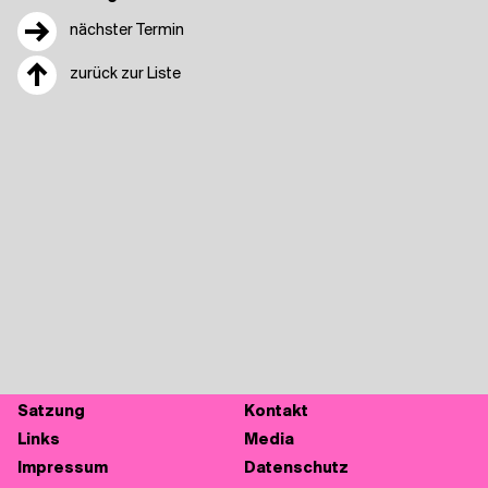
→
nächster Termin
↑
zurück zur Liste
Sat­zung
Kon­takt
Links
Media
Impres­sum
Daten­schutz