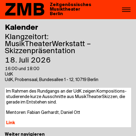
ZMB
Zeitgenössisches
Musiktheater
Berlin
Kalender
Klangzeitort:
Musik­Thea­ter­Werk­statt –
Skizzenpräsentation
18. Juli 2026
16:00 und 18:00
UdK
UdK, Probensaal, Bundesallee 1 - 12, 10719 Berlin
Im Rah­men des Rund­gangs an der UdK zei­gen Kom­po­si­ti­ons­
stu­die­ren­de kur­ze Aus­schnit­te aus Musik­Thea­ter­Skiz­zen, die
gera­de im Ent­ste­hen sind.
Men­to­ren: Fabi­an Ger­hardt, Dani­el Ott
Link
Weiter navigieren