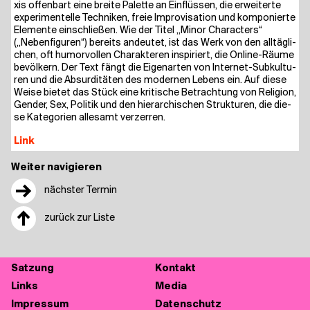
xis offen­bart eine brei­te Palet­te an Ein­flüs­sen, die erwei­ter­te
expe­ri­men­tel­le Tech­ni­ken, freie Impro­vi­sa­ti­on und kom­po­nier­te
Ele­men­te ein­schlie­ßen. Wie der Titel „Minor Cha­rac­ters“
(„Neben­fi­gu­ren“) bereits andeu­tet, ist das Werk von den all­täg­li­
chen, oft humor­vol­len Cha­rak­te­ren inspi­riert, die Online-Räu­me
bevöl­kern. Der Text fängt die Eigen­ar­ten von Inter­net-Sub­kul­tu­
ren und die Absur­di­tä­ten des moder­nen Lebens ein. Auf die­se
Wei­se bie­tet das Stück eine kri­ti­sche Betrach­tung von Reli­gi­on,
Gen­der, Sex, Poli­tik und den hier­ar­chi­schen Struk­tu­ren, die die­
se Kate­go­rien alle­samt verzerren.
Link
Weiter navigieren
→
nächster Termin
↑
zurück zur Liste
Sat­zung
Kon­takt
Links
Media
Impres­sum
Daten­schutz