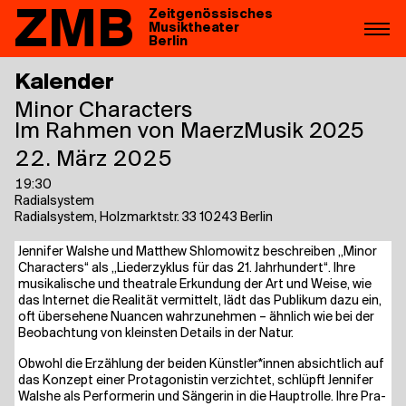
ZMB
Zeitgenössisches
Musiktheater
Berlin
Kalender
Minor Cha­rac­ters
Im Rahmen von MaerzMusik 2025
22. März 2025
19:30
Radialsystem
Radialsystem, Holzmarktstr. 33 10243 Berlin
Jen­ni­fer Wals­he und Matthew Shlo­mo­witz beschrei­ben „Minor
Cha­rac­ters“ als „Lie­der­zy­klus für das 21. Jahr­hun­dert“. Ihre
musi­ka­li­sche und thea­tra­le Erkun­dung der Art und Wei­se, wie
das Inter­net die Rea­li­tät ver­mit­telt, lädt das Publi­kum dazu ein,
oft über­se­he­ne Nuan­cen wahr­zu­neh­men – ähn­lich wie bei der
Beob­ach­tung von kleins­ten Details in der Natur.
Obwohl die Erzäh­lung der bei­den Künstler*innen absicht­lich auf
das Kon­zept einer Prot­ago­nis­tin ver­zich­tet, schlüpft Jen­ni­fer
Wals­he als Per­for­me­rin und Sän­ge­rin in die Haupt­rol­le. Ihre Pra­