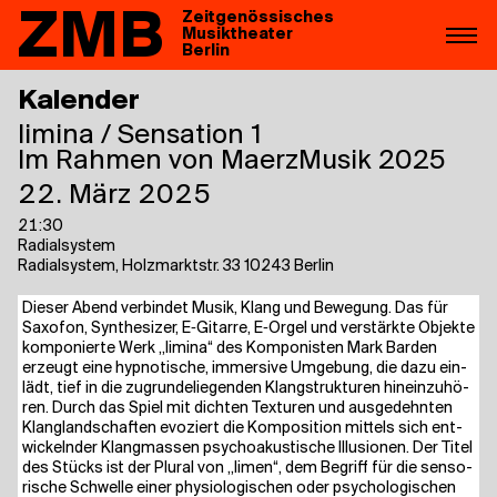
ZMB
Zeitgenössisches
Musiktheater
Berlin
Kalender
limi­na / Sen­sa­ti­on 1
Im Rahmen von MaerzMusik 2025
22. März 2025
21:30
Radialsystem
Radialsystem, Holzmarktstr. 33 10243 Berlin
Die­ser Abend ver­bin­det Musik, Klang und Bewe­gung. Das für
Saxo­fon, Syn­the­si­zer, E‑Gitarre, E‑Orgel und ver­stärk­te Objek­te
kom­po­nier­te Werk „limi­na“ des Kom­po­nis­ten Mark Bar­den
erzeugt eine hyp­no­ti­sche, immersi­ve Umge­bung, die dazu ein­
lädt, tief in die zugrun­de­lie­gen­den Klang­struk­tu­ren hin­ein­zu­hö­
ren. Durch das Spiel mit dich­ten Tex­tu­ren und aus­ge­dehn­ten
Klang­land­schaf­ten evo­ziert die Kom­po­si­ti­on mit­tels sich ent­
wi­ckeln­der Klang­mas­sen psy­cho­akus­ti­sche Illu­sio­nen. Der Titel
des Stücks ist der Plu­ral von „limen“, dem Begriff für die sen­so­
ri­sche Schwel­le einer phy­sio­lo­gi­schen oder psy­cho­lo­gi­schen