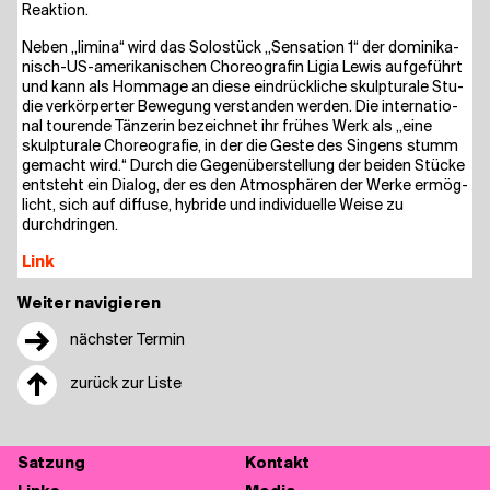
Reaktion.
Neben „limi­na“ wird das Solo­stück „Sen­sa­ti­on 1“ der domi­ni­ka­
nisch-US-ame­ri­ka­ni­schen Cho­reo­gra­fin Ligia Lewis auf­ge­führt
und kann als Hom­mage an die­se ein­drück­li­che skulp­tu­ra­le Stu­
die ver­kör­per­ter Bewe­gung ver­stan­den wer­den. Die inter­na­tio­
nal tou­ren­de Tän­ze­rin bezeich­net ihr frü­hes Werk als „eine
skulp­tu­ra­le Cho­reo­gra­fie, in der die Ges­te des Sin­gens stumm
gemacht wird.“ Durch die Gegen­über­stel­lung der bei­den Stü­cke
ent­steht ein Dia­log, der es den Atmo­sphä­ren der Wer­ke ermög­
licht, sich auf dif­fu­se, hybri­de und indi­vi­du­el­le Wei­se zu
durchdringen.
Link
Weiter navigieren
→
nächster Termin
↑
zurück zur Liste
Sat­zung
Kon­takt