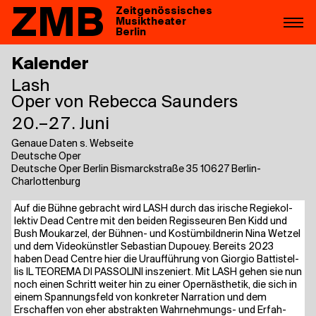
ZMB
Zeitgenössisches
Musiktheater
Berlin
Kalender
Lash
Oper von Rebecca Saunders
20.–27. Juni
Genaue Daten s. Webseite
Deutsche Oper
Deutsche Oper Berlin Bismarckstraße 35 10627 Berlin-
Charlottenburg
Auf die Büh­ne gebracht wird LASH durch das iri­sche Regie­kol­
lek­tiv Dead Cent­re mit den bei­den Regis­seu­ren Ben Kidd und
Bush Mou­kar­zel, der Büh­nen- und Kos­tüm­bild­ne­rin Nina Wet­zel
und dem Video­künst­ler Sebas­ti­an Dupouey. Bereits 2023
haben Dead Cent­re hier die Urauf­füh­rung von Gior­gio Bat­tistel­
lis IL TEO­RE­MA DI PAS­SO­LI­NI insze­niert. Mit LASH gehen sie nun
noch einen Schritt wei­ter hin zu einer Opern­äs­the­tik, die sich in
einem Span­nungs­feld von kon­kre­ter Nar­ra­ti­on und dem
Erschaf­fen von eher abs­trak­ten Wahr­neh­mungs- und Erfah­