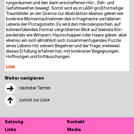
rungs­räu­men und den dar­in erschaf­fe­nen Hör‑, Seh- und
Gefühls­wel­ten bewegt. Somit wird es in LASH groß­for­ma­ti­ge
Traum­bil­der an der Gren­ze zur Abs­trak­ti­on eben­so geben wie
kon­kre­te Moment­auf­nah­men des in Frag­men­te zer­fal­le­nen
Lebens der Prot­ago­nis­tin. Es wird den mikro­sko­pi­schen, auf
büh­nen­fül­len­des For­mat ver­grö­ßer­ten Blick auf kleins­te Kör­
per­de­tails wie Wim­pern, Haut­schup­pen oder Haa­re geben, aber
eben­so ein sich all­mäh­lich sich zusam­men­fü­gen­des Puz­zle
eines Lebens mit sei­nem Begeh­ren und der Fra­ge, inwie­weit
die­ses Erfül­lung erfah­ren hat, mit kon­kre­ten Begeg­nun­gen,
Hoff­nun­gen und Enttäuschungen.
Link
Weiter navigieren
→
nächster Termin
↑
zurück zur Liste
Sat­zung
Kon­takt
Links
Media