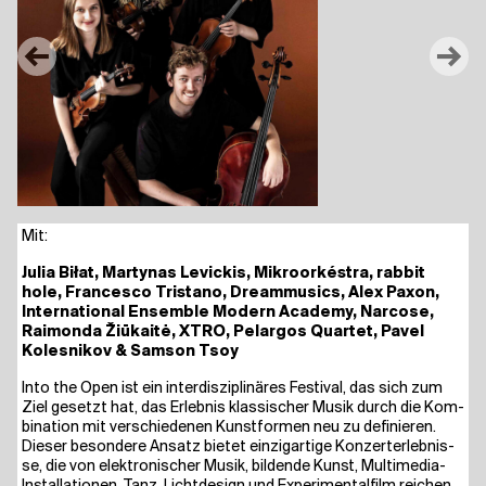
←
→
Mit:
Julia Biłat, Mar­ty­nas Levi­ckis, Mikro­or­ké­s­tra, rab­bit
hole, Fran­ces­co Tris­t­ano, Dream­mu­sics, Alex Paxon,
Inter­na­tio­nal Ensem­ble Modern Aca­de­my, Nar­co­se,
Rai­mon­da Žiū­kai­tė, XTRO, Pelar­gos Quar­tet, Pavel
Koles­ni­kov & Sam­son Tsoy
Into the Open ist ein inter­dis­zi­pli­nä­res Fes­ti­val, das sich zum
Ziel gesetzt hat, das Erleb­nis klas­si­scher Musik durch die Kom­
bi­na­ti­on mit ver­schie­de­nen Kunst­for­men neu zu defi­nie­ren.
Die­ser beson­de­re Ansatz bie­tet ein­zig­ar­ti­ge Kon­zert­er­leb­nis­
se, die von elek­tro­ni­scher Musik, bil­den­de Kunst, Mul­ti­me­dia-