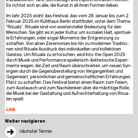
Instal­la­tio­nen, Tanz, Licht­de­sign und Expe­ri­men­tal­film rei­chen.
Es rich­tet sich an alle, die Kunst in all ihren For­men lieben.
Im Jahr 2025 steht das Fes­ti­val, das vom 28. Janu­ar bis zum 2.
Febru­ar 2025 im Kühl­haus Ber­lin statt­fin­det, unter dem The­ma
“Ritu­als”. Ritua­le sind von exis­ten­zi­el­ler Bedeu­tung für den
Men­schen. Sie gibt es in jeder Kul­tur, um sozia­len Halt, spi­ri­tu­el­
le Erfah­run­gen, oder sogar Momen­te der Ent­gren­zung zu
schaf­fen. Von alten Zere­mo­nien bis hin zu moder­nen Tra­di­tio­
nen sind Ritua­le Aus­druck des indi­vi­du­el­len und kol­lek­ti­ven
Geis­tes. Um Ritua­le zu erfor­schen, wird Into the Open 2025
durch Musik und Per­for­mance spie­le­risch-ästhe­ti­sche Expe­ri­
men­te wagen, die Zeit und Raum über­schrei­ten, um neu­en Syn­
er­gien durch die Gegen­über­stel­lung von Ver­gan­gen­heit und
Gegen­wart, per­sön­li­chen und gemein­schaft­li­chen Erfah­run­gen,
Platz zu schaf­fen. Das Fes­ti­val bie­tet einen Raum zum Fei­ern,
zum Aus­tausch und zum Nach­den­ken über die mäch­ti­ge Rol­le,
die Musik bei der Gestal­tung und Auf­recht­erhal­tung von Ritua­
len spielt.
Link
Weiter navigieren
→
nächster Termin