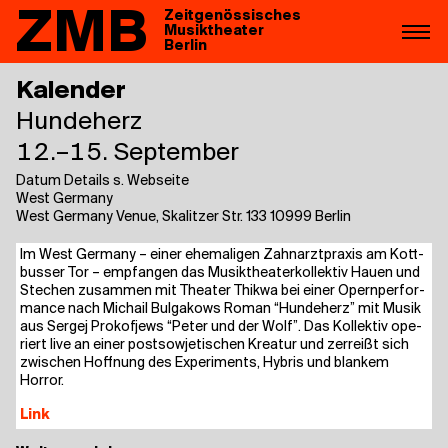
ZMB
Zeitgenössisches
Musiktheater
Berlin
Kalender
Hun­de­herz
12.–15. September
Datum Details s. Webseite
West Germany
West Germany Venue, Skalitzer Str. 133 10999 Berlin
Im West Ger­ma­ny – einer ehe­ma­li­gen Zahn­arzt­pra­xis am Kott­
bus­ser Tor – emp­fan­gen das Musik­thea­ter­kol­lek­tiv Hau­en und
Ste­chen zusam­men mit Thea­ter Thik­wa bei einer Opern­per­for­
mance nach Michail Bul­ga­kows Roman “Hun­de­herz” mit Musik
aus Ser­gej Pro­kof­jews “Peter und der Wolf”. Das Kol­lek­tiv ope­
riert live an einer post­so­wje­ti­schen Krea­tur und zer­reißt sich
zwi­schen Hoff­nung des Expe­ri­ments, Hybris und blan­kem
Horror.
Link