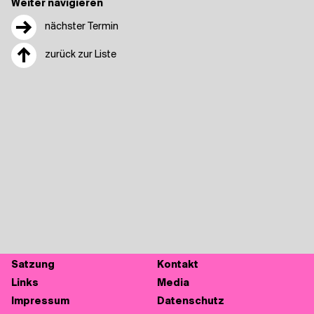
Weiter navigieren
→
nächster Termin
↑
zurück zur Liste
Sat­zung
Kon­takt
Links
Media
Impres­sum
Daten­schutz