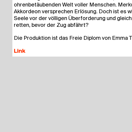
ohren­be­täu­ben­den Welt vol­ler Men­schen. Merk­w
Akkor­de­on ver­spre­chen Erlö­sung. Doch ist es wir
See­le vor der völ­li­gen Über­for­de­rung und gleich
ret­ten, bevor der Zug abfährt?
Die Pro­duk­ti­on ist das Freie Diplom von Emma T
Link