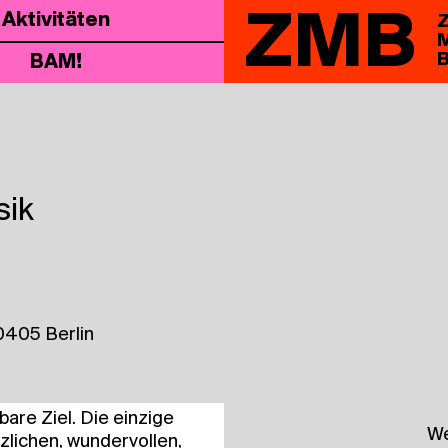
ZMB
Akti­vi­tä­ten
Z
M
B
BAM!
sik
0405 Berlin
a­re Ziel. Die ein­zi­ge
We
­li­chen, wun­der­vol­len,