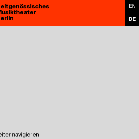
eitgenössisches
EN
usiktheater
erlin
DE
iter navigieren