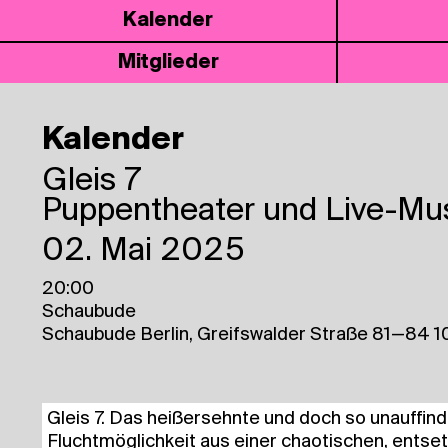
Kalen­der
Mit­glie­der
Kalender
Gleis 7
Puppentheater und Live-Mu
02. Mai 2025
20:00
Schaubude
Schaubude Berlin, Greifswalder Straße 81—84 1
Gleis 7. Das heiß­ersehn­te und doch so unauf­find­b
Flucht­mög­lich­keit aus einer chao­ti­schen, ent­setz