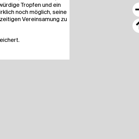
ür­di­ge Trop­fen und ein
k­lich noch mög­lich, sei­ne
­zei­ti­gen Ver­ein­sa­mung zu
eichert.