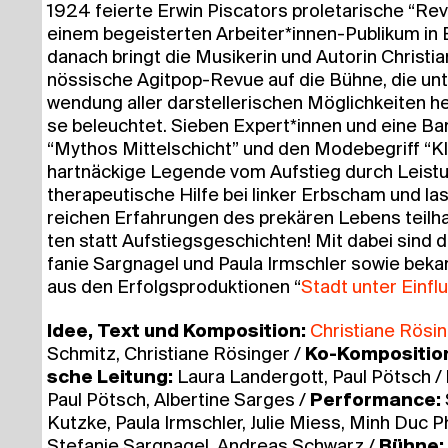
1924 fei­er­te Erwin Pis­ca­tors pro­le­ta­ri­sche 
einem begeis­ter­ten Arbeiter*innen-Publikum in Be
danach bringt die Musi­ke­rin und Autorin Chris­tia
nös­si­sche Agit­pop-Revue auf die Büh­ne, die unte
wen­dung aller dar­stel­le­ri­schen Mög­lich­kei­ten he
se beleuch­tet. Sie­ben Expert*innen und eine Ban
“Mythos Mit­tel­schicht” und den Mode­be­griff “Kla
hart­nä­cki­ge Legen­de vom Auf­stieg durch Leis­
the­ra­peu­ti­sche Hil­fe bei lin­ker Erb­scham und 
rei­chen Erfah­run­gen des pre­kä­ren Lebens teil­h
ten statt Auf­stiegs­ge­schich­ten! Mit dabei sind die
fa­nie Sarg­na­gel und Pau­la Irm­schler sowie beka
aus den Erfolgs­pro­duk­tio­nen “
Stadt unter Ein­fl
Idee, Text und Kom­po­si­ti­on:
Chris­tia­ne Rösin
Schmitz, Chris­tia­ne Rösin­ger /
Ko-Kom­po­si­ti­o
sche Lei­tung:
Lau­ra Lan­der­gott, Paul Pötsch /
Paul Pötsch, Alber­ti­ne Sar­ges /
Per­for­mance:
Kutz­ke, Pau­la Irm­schler, Julie Miess, Minh Duc P
Ste­fa­nie Sarg­na­gel, Andre­as Schwarz /
Büh­ne