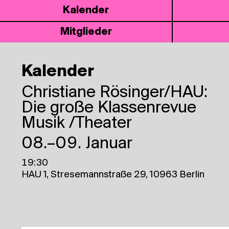
Kalen­der
Mit­glie­der
Kalender
Christiane Rösinger/HAU:
Die gro­ße Klassenrevue
Musik /Theater
08.–09. Januar
19:30
HAU 1, Stresemannstraße 29, 10963 Berlin