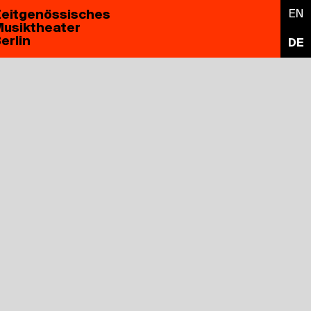
eitgenössisches
EN
usiktheater
erlin
DE