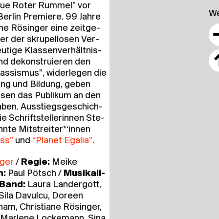
“Revue Roter Rum­mel” vor
We
r­lin Pre­mie­re. 99 Jah­re
­ne Rösin­ger eine zeit­ge­
r der skru­pel­lo­sen Ver­
u­ti­ge Klas­sen­ver­hält­nis­
d dekon­stru­ie­ren den
s­sis­mus”, wider­le­gen die
tung und Bil­dung, geben
las­sen das Publi­kum an den
a­ben. Aus­stiegs­ge­schich­
 Schrift­stel­le­rin­nen Ste­
nn­te Mitstreiter*‘innen
uss”
und
“Pla­net Ega­lia”
.
­ger
/
Regie:
Mei­ke
n:
Paul Pötsch /
Musi­ka­li­
Band:
Lau­ra Lan­der­gott,
Sila Davul­cu, Doreen
ham, Chris­tia­ne Rösin­ger,
:
Mar­le­ne Locke­mann, Sina