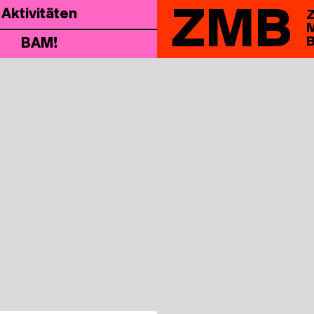
ZMB
Akti­vi­tä­ten
Z
M
B
BAM!