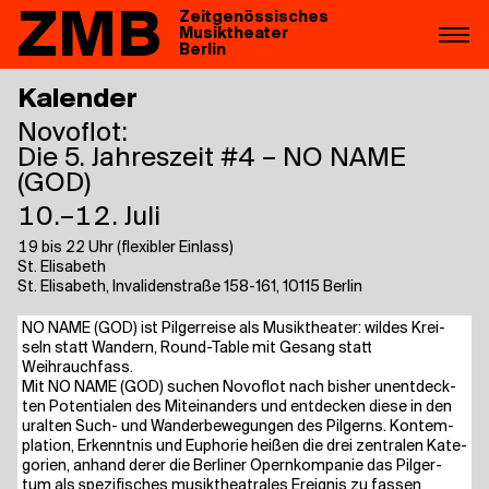
ZMB
Zeitgenössisches
Musiktheater
Berlin
Kalender
Novoflot:
Die 5. Jah­res­zeit #4 – NO NAME
(GOD)
10.–12. Juli
19 bis 22 Uhr (flexibler Einlass)
St. Elisabeth
St. Elisabeth, Invalidenstraße 158-161, 10115 Berlin
NO NAME (GOD) ist Pil­ger­rei­se als Musik­thea­ter: wil­des Krei­
seln statt Wan­dern, Round-Table mit Gesang statt
Weihrauchfass.
Mit NO NAME (GOD) suchen Novo­flot nach bis­her unent­deck­
ten Poten­tia­len des Mit­ein­an­ders und ent­de­cken die­se in den
uralten Such- und Wan­der­be­we­gun­gen des Pil­gerns. Kon­tem­
pla­ti­on, Erkennt­nis und Eupho­rie hei­ßen die drei zen­tra­len Kate­
go­rien, anhand derer die Ber­li­ner Opern­kom­pa­nie das Pil­ger­
tum als spe­zi­fi­sches musik­thea­tra­les Ereig­nis zu fas­sen