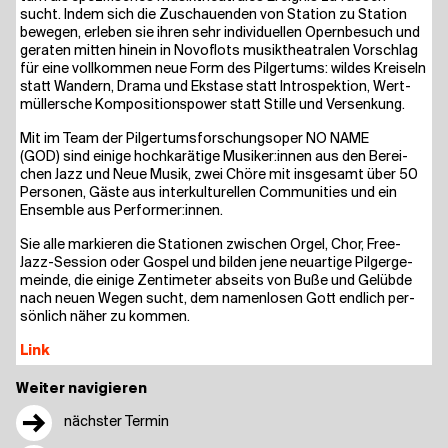
sucht. Indem sich die Zuschau­en­den von Sta­ti­on zu Sta­ti­on
bewe­gen, erle­ben sie ihren sehr indi­vi­du­el­len Opern­be­such und
gera­ten mit­ten hin­ein in Novo­flots musik­thea­tra­len Vor­schlag
für eine voll­kom­men neue Form des Pil­ger­tums: wil­des Krei­seln
statt Wan­dern, Dra­ma und Eksta­se statt Intro­spek­ti­on, Wert­
mül­lersche Kom­po­si­ti­ons­power statt Stil­le und Versenkung.
Mit im Team der Pil­ger­tums­for­schungs­oper NO NAME
(GOD) sind eini­ge hoch­ka­rä­ti­ge Musiker:innen aus den Berei­
chen Jazz und Neue Musik, zwei Chö­re mit ins­ge­samt über 50
Per­so­nen, Gäs­te aus inter­kul­tu­rel­len Com­mu­ni­ties und ein
Ensem­ble aus Performer:innen.
Sie alle mar­kie­ren die Sta­tio­nen zwi­schen Orgel, Chor, Free-
Jazz-Ses­si­on oder Gos­pel und bil­den jene neu­ar­ti­ge Pil­ger­ge­
mein­de, die eini­ge Zen­ti­me­ter abseits von Buße und Gelüb­de
nach neu­en Wegen sucht, dem namen­lo­sen Gott end­lich per­
sön­lich näher zu kommen.
Link
Weiter navigieren
→
nächster Termin