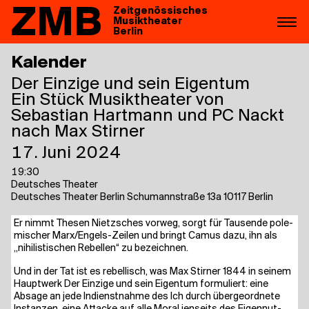
ZMB
Zeitgenössisches
Musiktheater
Berlin
Kalender
Der Ein­zi­ge und sein Eigentum
Ein Stück Musiktheater von
Sebastian Hartmann und PC Nackt
nach Max Stirner
17. Juni 2024
19:30
Deutsches Theater
Deutsches Theater Berlin Schumannstraße 13a 10117 Berlin
Er nimmt The­sen Nietz­sches vor­weg, sorgt für Tau­sen­de pole­
mi­scher Mar­x/En­gels-Zei­len und bringt Camus dazu, ihn als
„nihi­lis­ti­schen Rebel­len“ zu bezeichnen.
Und in der Tat ist es rebel­lisch, was Max Stir­ner 1844 in sei­nem
Haupt­werk Der Ein­zi­ge und sein Eigen­tum for­mu­liert: eine
Absa­ge an jede Indienst­nah­me des Ich durch über­ge­ord­ne­te