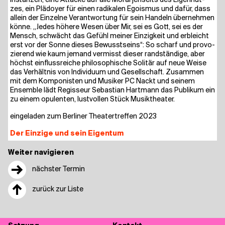
Instan­zen, eine Atta­cke auf alle Moral jen­seits des Eigen­nut­
zes, ein Plä­doy­er für einen radi­ka­len Ego­is­mus und dafür, dass
allein der Ein­zel­ne Ver­ant­wor­tung für sein Han­deln über­neh­men
kön­ne. „Jedes höhe­re Wesen über Mir, sei es Gott, sei es der
Mensch, schwächt das Gefühl mei­ner Ein­zig­keit und erbleicht
erst vor der Son­ne die­ses Bewusst­seins“: So scharf und pro­vo­
zie­rend wie kaum jemand ver­misst die­ser rand­stän­di­ge, aber
höchst ein­fluss­rei­che phi­lo­so­phi­sche Soli­tär auf neue Wei­se
das Ver­hält­nis von Indi­vi­du­um und Gesell­schaft. Zusam­men
mit dem Kom­po­nis­ten und Musi­ker PC Nackt und sei­nem
Ensem­ble lädt Regis­seur Sebas­ti­an Hart­mann das Publi­kum ein
zu einem opu­len­ten, lust­vol­len Stück Musiktheater.
ein­ge­la­den zum Ber­li­ner Thea­ter­tref­fen 2023
Der Einzige und sein Eigentum
Weiter navigieren
→
nächster Termin
↑
zurück zur Liste