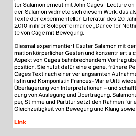
ter Sala­mon erneut mit John Cages „Lec­tu­re on 
der. Sala­mon wid­me­te sich die­sem Werk, das als
Tex­te der expe­ri­men­tel­len Lite­ra­tur des 20. Jahr
2010 in ihrer Solo­per­for­mance „Dance for Not­h
te von Cage mit Bewegung.
Dies­mal expe­ri­men­tiert Esz­ter Sala­mon mit der
ma­ti­on kör­per­li­cher Ges­ten und kon­zen­triert si
Aspekt von Cages bahn­bre­chen­dem Vor­trag üb
po­si­ti­on. Sie nutzt dafür eine eige­ne, frü­he­re P
Cages Text nach einer ver­lang­sam­ten Auf­nah­me 
lis­tin und Kom­po­nis­tin Fran­ces-Marie Uit­ti wie­d
Über­la­ge­rung von Inter­pre­ta­tio­nen – und schaff
dung von Aus­le­gung und Über­tra­gung. Sala­mo
per, Stim­me und Par­ti­tur setzt den Rah­men für e
Gleich­zei­tig­keit von Bewe­gung und Klang sowie
Link