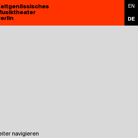
eitgenössisches
EN
usiktheater
erlin
DE
iter navigieren