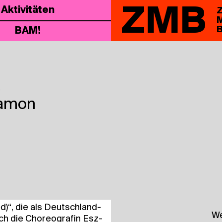
ZMB
Akti­vi­tä­ten
Z
M
B
BAM!
)
lamon
ed)“, die als Deutsch­land­
We
ch die Cho­reo­gra­fin Esz­