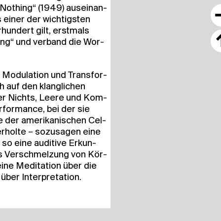
Not­hing“ (1949) aus­ein­an­
 einer der wich­tigs­ten
­hun­dert gilt, erst­mals
ing“ und ver­band die Wor­
 Modu­la­ti­on und Trans­for­
ch auf den klang­li­chen
er Nichts, Lee­re und Kom­
er­for­mance, bei der sie
der ame­ri­ka­ni­schen Cel­
er­hol­te – sozu­sa­gen eine
t so eine audi­tive Erkun­
ns Ver­schmel­zung von Kör­
ine Medi­ta­ti­on über die
 über Interpretation.