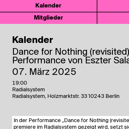
Kalen­der
Mit­glie­der
Kalender
Dance for Not­hing (revi­si­ted
Performance von Eszter Sa
07. März 2025
19:00
Radialsystem
Radialsystem, Holzmarktstr. 33 10243 Berlin
In der Per­for­mance „Dance for Not­hing (revi­si­t
pre­mie­re im Radi­al­sys­tem gezeigt wird, setzt si