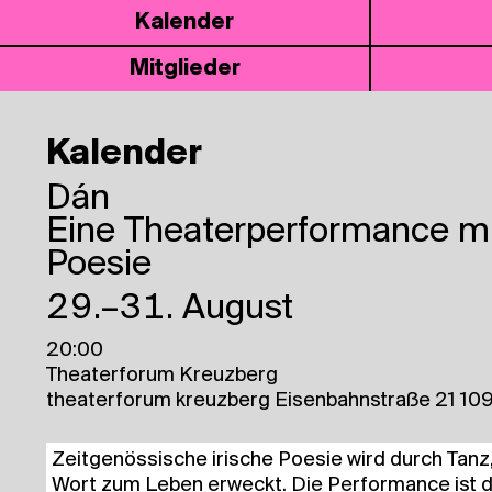
Kalen­der
Mit­glie­der
Kalender
Dán
Eine Theaterperformance mit
Poesie
29.–31. August
20:00
Theaterforum Kreuzberg
theaterforum kreuzberg Eisenbahnstraße 21 109
Zeit­ge­nös­si­sche iri­sche Poe­sie wird durch Ta
Wort zum Leben erweckt. Die Per­for­mance ist d