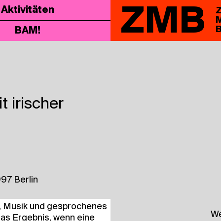
ZMB
Akti­vi­tä­ten
Z
M
B
BAM!
 irischer
97 Berlin
nz, Musik und gespro­che­nes
We
as Ergeb­nis, wenn eine