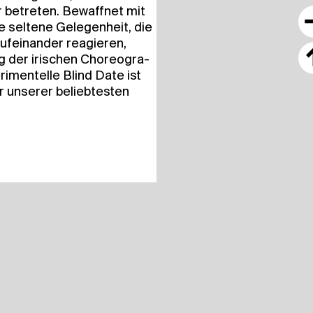
ar betre­ten. Bewaff­net mit
e sel­te­ne Gele­gen­heit, die
uf­ein­an­der reagie­ren,
g der iri­schen Cho­reo­gra­
ri­men­tel­le Blind Date ist
 unse­rer belieb­tes­ten