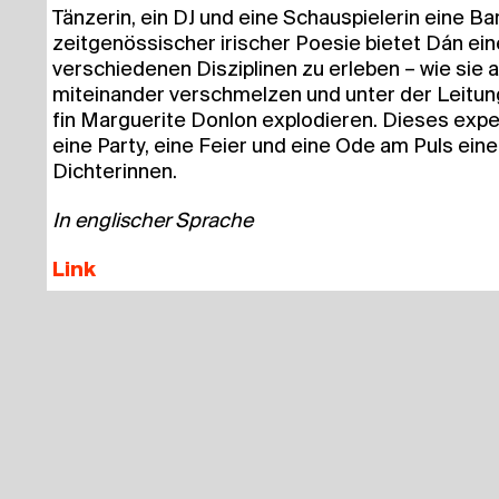
Tän­ze­rin, ein DJ und eine Schau­spie­le­rin eine B
zeit­ge­nös­si­scher iri­scher Poe­sie bie­tet Dán ein
ver­schie­de­nen Dis­zi­pli­nen zu erle­ben – wie sie a
mit­ein­an­der ver­schmel­zen und unter der Lei­tun
fin Mar­gue­ri­te Don­lon explo­die­ren. Die­ses expe­
eine Par­ty, eine Fei­er und eine Ode am Puls einer
Dichterinnen.
In eng­li­scher Sprache
Link