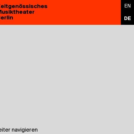
eitgenössisches
EN
usiktheater
erlin
DE
iter navigieren