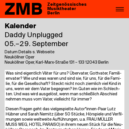
ZMB
Zeitgenössisches
Musiktheater
Berlin
Kalender
Dad­dy Unplugged
05.–29. September
Datum Details s. Webseite
Neuköllner Oper
Neuköllner Oper, Karl-Marx-Straße 131 – 133 12043 Berlin
Was sind eigent­lich Väter für uns? Über­va­ter, Gott­va­ter, Fami­li­
en­va­ter? Wie und was waren und sind sie, für uns, für die Fami­
lie, für die Gesell­schaft? Steckt nicht noch ziem­lich viel Kind in
uns, wenn wir dem Vater begeg­nen? Im Guten wie im Schlech­
ten. Und was wird aus­ge­löst, wenn man schließ­lich Abschied
neh­men muss vom Vater, viel­leicht für immer?
Die­sen Fra­gen geht das viel­ge­spiel­te Autor*innen-Paar Lutz
Hüb­ner und Sarah Nemitz (über 50 Stü­cke, Hör­spie­le und Ver­fil­
mun­gen sowie welt­wei­te Auf­füh­run­gen, u.a. FRAU MÜL­LER
MUSS WEG, HOTEL PARAI­SO) in ihrem neu­en Stück für die Neu­