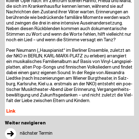
köll­ner Oper nach. Im Zen­trum ste­hen Han­no, Frie­da und Maria,
die sich im Kran­ken­haus­flur ken­nen ler­nen, wäh­rend sie auf
Nach­rich­ten den Zustand ihrer Väter war­ten. Erin­ne­run­gen an
berüh­ren­de wie bedrü­cken­de fami­liä­re Momen­te wer­den wach
und zwin­gen die drei in eine inten­si­ve Aus­ein­an­der­set­zung.
Neben die­sen Rück­blen­den kom­men auch doku­men­ta­ri­sche
Stim­men zu Wort und wenn die Wor­te feh­len, hilft viel­leicht nur
noch ein Lied – und wenn die Stim­me ver­sagt ein Tanz?
Peer Neu­mann („Haus­pia­nist“ im Ber­li­ner Ensem­ble, zuletzt an
der NKO in BER­LIN, KARL-MARX-PLATZ zu erle­ben) arran­giert
ein musi­ka­li­sches Fami­li­en­al­bum auf Basis von Vinyl-Lang­spiel­
plat­ten, alten Pop-Songs und fin­ni­schen Volks­lie­dern und fin­det
dabei einen ganz eige­nen Sound. In der Regie von Alex­an­dra
Liedt­ke (nach Insze­nie­run­gen am Wie­ner Burg­thea­ter, in Salz­
burg, Karls­ru­he, Kiel u.a. erst­mals an der NKO) ent­steht ein poe­
ti­scher Musik­thea­ter-Abend über Erin­ne­rung, Ver­gan­gen­heits­
be­wäl­ti­gung und Zukunfts­ge­dan­ken – und nicht zuletzt die Viel­
falt der Lie­be zwi­schen Eltern und Kindern.
Link
Weiter navigieren
→
nächster Termin