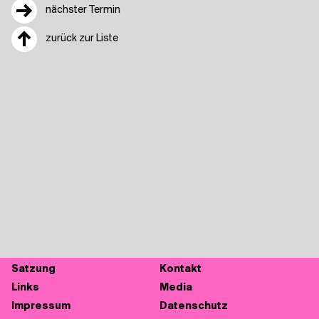
→
nächster Termin
↑
zurück zur Liste
Sat­zung
Kon­takt
Links
Media
Impres­sum
Daten­schutz