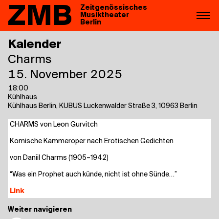
ZMB
Zeitgenössisches
Musiktheater
Berlin
Kalender
Charms
15. November 2025
18:00
Kühlhaus
Kühlhaus Berlin, KUBUS Luckenwalder Straße 3, 10963 Berlin
CHARMS von Leon Gurvitch
Komi­sche Kam­mer­oper nach Ero­ti­schen Gedichten
von Daniil Charms (1905–1942)
“Was ein Pro­phet auch kün­de, nicht ist ohne Sünde…”
Link
Weiter navigieren