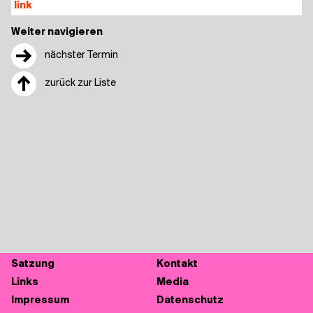
link
Weiter navigieren
→
nächster Termin
↑
zurück zur Liste
Sat­zung
Kon­takt
Links
Media
Impres­sum
Daten­schutz