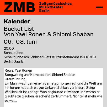
ZMB
Zeitgenössisches
Musiktheater
Berlin
Kalender
Bucket List
Von Yael Ronen & Shlomi Shaban
06.–08. Juni
20:00
Schaubühne
Schaubühne am Lehniner Platz Kurfürstendamm 153 10709
Berlin, Saal B
Regie: Yael Ronen
Song­wri­ting und Kom­po­si­ti­on: Shlo­mi Shaban
Uraufführung
Ein Mann wacht an einem Sams­tag­mor­gen auf und die Welt um
ihn her­um hat sich bis zur Unkennt­lich­keit ver­än­dert. Sei­ne
Wirk­lich­keit ist zer­legt. Was er glaub­te zu wis­sen und wor­an er
glaub­te zu glau­ben, erscheint zer­trüm­mert. Nichts ist mehr, wie
es war…