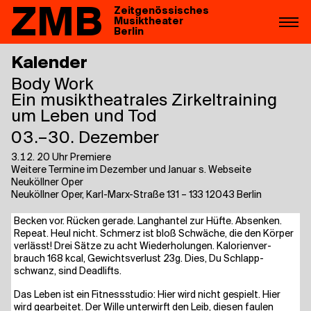
ZMB
Zeitgenössisches
Musiktheater
Berlin
Kalender
Body Work
Ein musiktheatrales Zirkeltraining
um Leben und Tod
03.–30. Dezember
3.12. 20 Uhr Premiere
Weitere Termine im Dezember und Januar s. Webseite
Neuköllner Oper
Neuköllner Oper, Karl-Marx-Straße 131 – 133 12043 Berlin
Becken vor. Rücken gera­de. Lang­han­tel zur Hüf­te. Absen­ken.
Repeat. Heul nicht. Schmerz ist bloß Schwä­che, die den Kör­per
ver­lässt! Drei Sät­ze zu acht Wie­der­ho­lun­gen. Kalo­rien­ver­
brauch 168 kcal, Gewichts­ver­lust 23g. Dies, Du Schlapp­
schwanz, sind Deadlifts.
Das Leben ist ein Fit­ness­stu­dio: Hier wird nicht gespielt. Hier
wird gear­bei­tet. Der Wil­le unter­wirft den Leib, die­sen fau­len