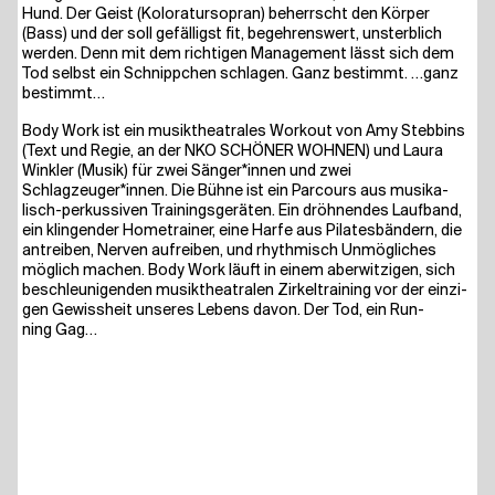
Hund. Der Geist (Kolo­ra­tur­so­pran) beherrscht den Kör­per
(Bass) und der soll gefäl­ligst fit, begeh­rens­wert, unsterb­lich
wer­den. Denn mit dem rich­ti­gen Manage­ment lässt sich dem
Tod selbst ein Schnipp­chen schla­gen. Ganz bestimmt. …ganz
bestimmt…
Body Work ist ein musik­thea­tra­les Work­out von Amy Steb­bins
(Text und Regie, an der NKO SCHÖ­NER WOH­NEN) und Lau­ra
Wink­ler (Musik) für zwei Sänger*innen und zwei
Schlagzeuger*innen. Die Büh­ne ist ein Par­cours aus musi­ka­
lisch-per­kus­si­ven Trai­nings­ge­rä­ten. Ein dröh­nen­des Lauf­band,
ein klin­gen­der Home­trai­ner, eine Har­fe aus Pila­tes­bän­dern, die
antrei­ben, Ner­ven auf­rei­ben, und rhyth­misch Unmög­li­ches
mög­lich machen. Body Work läuft in einem aber­wit­zi­gen, sich
beschleu­ni­gen­den musik­thea­tra­len Zir­kel­trai­ning vor der ein­zi­
gen Gewiss­heit unse­res Lebens davon. Der Tod, ein Run­
ning Gag…