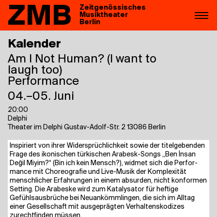
ZMB
Zeitgenössisches
Musiktheater
Berlin
Kalender
Am I Not Human? (I want to
laugh too)
Performance
04.–05. Juni
20:00
Delphi
Theater im Delphi Gustav-Adolf-Str. 2 13086 Berlin
Inspi­riert von ihrer Wider­sprüch­lich­keit sowie der titel­ge­ben­den
Fra­ge des iko­ni­schen tür­ki­schen Ara­besk-Songs „Ben İns­an
Değil Miy­im?“ (Bin ich kein Mensch?), wid­met sich die Per­for­
mance mit Cho­reo­gra­fie und Live-Musik der Kom­ple­xi­tät
mensch­li­cher Erfah­run­gen in einem absur­den, nicht kon­for­men
Set­ting. Die Ara­bes­ke wird zum Kata­ly­sa­tor für hef­ti­ge
Gefühls­aus­brü­che bei Neu­an­kömm­lin­gen, die sich im All­tag
einer Gesell­schaft mit aus­ge­präg­ten Ver­hal­tens­ko­di­zes
zurecht­fin­den müssen.