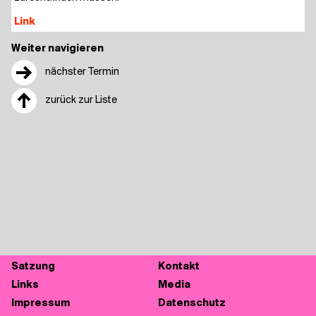
Link
Weiter navigieren
→
nächster Termin
↑
zurück zur Liste
Sat­zung
Kon­takt
Links
Media
Impres­sum
Daten­schutz