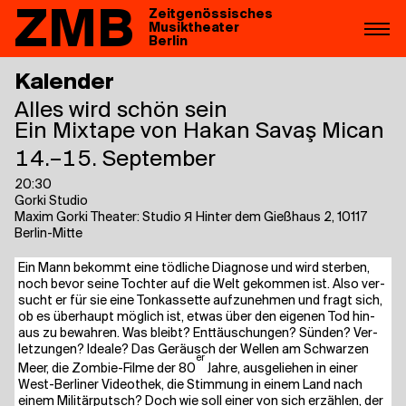
ZMB
Zeitgenössisches
Musiktheater
Berlin
Kalender
Alles wird schön sein
Ein Mixtape von Hakan Savaş Mican
14.–15. September
20:30
Gorki Studio
Maxim Gorki Theater: Studio Я Hinter dem Gießhaus 2, 10117
Berlin-Mitte
Ein Mann bekommt eine töd­li­che Dia­gno­se und wird ster­ben,
noch bevor sei­ne Toch­ter auf die Welt gekom­men ist. Also ver­
sucht er für sie eine Ton­kas­set­te auf­zu­neh­men und fragt sich,
ob es über­haupt mög­lich ist, etwas über den eige­nen Tod hin­
aus zu bewah­ren. Was bleibt? Ent­täu­schun­gen? Sün­den? Ver­
let­zun­gen? Idea­le? Das Geräusch der Wel­len am Schwar­zen
er
Meer, die Zom­bie-Fil­me der 80
Jah­re, aus­ge­lie­hen in einer
West-Ber­li­ner Video­thek, die Stim­mung in einem Land nach
einem Mili­tär­putsch? Doch wie soll einer von sich erzäh­len, der