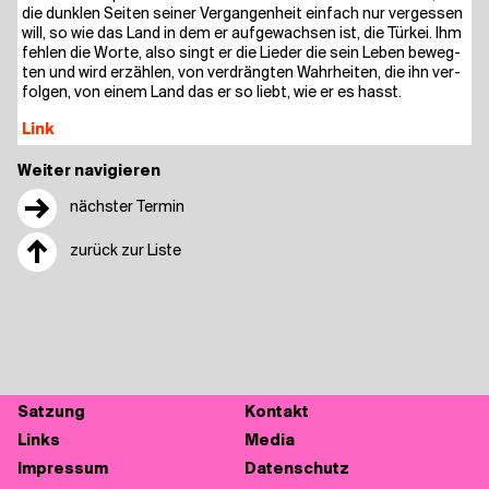
die dunk­len Sei­ten sei­ner Ver­gan­gen­heit ein­fach nur ver­ges­sen
will, so wie das Land in dem er auf­ge­wach­sen ist, die Tür­kei. Ihm
feh­len die Wor­te, also singt er die Lie­der die sein Leben beweg­
ten und wird erzäh­len, von ver­dräng­ten Wahr­hei­ten, die ihn ver­
fol­gen, von einem Land das er so liebt, wie er es hasst.
Link
Weiter navigieren
→
nächster Termin
↑
zurück zur Liste
Sat­zung
Kon­takt
Links
Media
Impres­sum
Daten­schutz