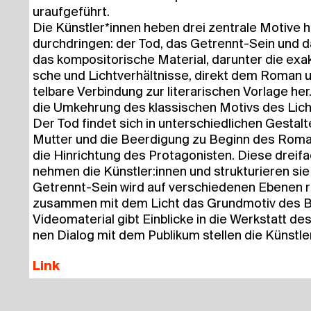
uraufgeführt.
Die Künstler*innen heben drei zen­tra­le Moti­ve 
durch­drin­gen: der Tod, das Getrennt-Sein und d
das kom­po­si­to­ri­sche Mate­ri­al, dar­un­ter die 
sche und Licht­ver­hält­nis­se, direkt dem Roman u
tel­ba­re Ver­bin­dung zur lite­ra­ri­schen Vor­la­ge he
die Umkeh­rung des klas­si­schen Motivs des Lich
Der Tod fin­det sich in unter­schied­li­chen Gestal­
Mut­ter und die Beer­di­gung zu Beginn des Roma
die Hin­rich­tung des Prot­ago­nis­ten. Die­se drei­fa
neh­men die Künstler:innen und struk­tu­rie­ren si
Getrennt-Sein wird auf ver­schie­de­nen Ebe­nen ref
zusam­men mit dem Licht das Grund­mo­tiv des 
Video­ma­te­ri­al gibt Ein­bli­cke in die Werk­statt d
nen Dia­log mit dem Publi­kum stel­len die Künstle
Link