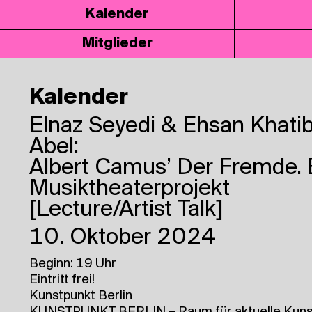
Kalen­der
Mit­glie­der
Kalender
Elnaz Seyedi & Ehsan Khati
Abel:
Albert Camus’ Der Frem­de. 
Musiktheaterprojekt
[Lecture/Artist Talk]
10. Oktober 2024
Beginn: 19 Uhr
Eintritt frei!
Kunstpunkt Berlin
KUNSTPUNKT BERLIN – Raum für aktuelle Kunst 