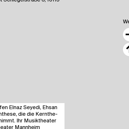
We
­fen Elnaz Sey­edi, Ehsan
n­the­se, die die Kern­the­
immt. Ihr Musik­thea­ter
thea­ter Mann­heim