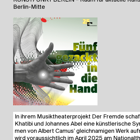
Berlin-Mitte
In ihrem Musik­thea­ter­pro­jekt Der Frem­de schaf
Kha­ti­bi und Johan­nes Abel eine künst­le­ri­sche Sy
men von Albert Camus’ gleich­na­mi­gen Werk auf­n
wird vor­aus­sicht­lich im April 2025 am Natio­nal­