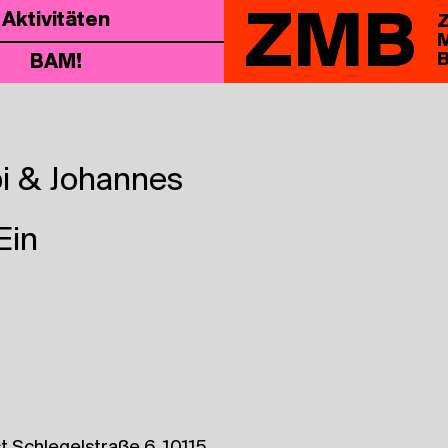
ZMB
Akti­vi­tä­ten
Z
M
B
BAM!
bi & Johannes
Ein
Schlegelstraße 6, 10115