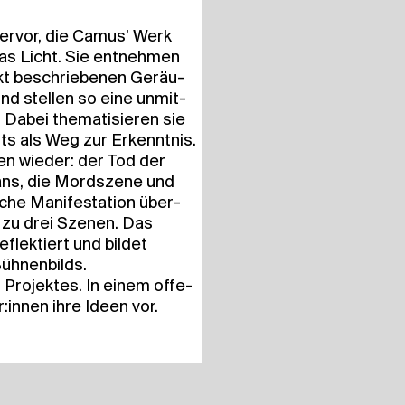
her­vor, die Camus’ Werk
as Licht. Sie ent­neh­men
exakt beschrie­be­nen Geräu­
nd stel­len so eine unmit­
r. Dabei the­ma­ti­sie­ren sie
ts als Weg zur Erkennt­nis.
ten wie­der: der Tod der
ns, die Mord­sze­ne und
­che Mani­fes­ta­ti­on über­
e zu drei Sze­nen. Das
lek­tiert und bil­det
Bühnenbilds.
es Pro­jek­tes. In einem offe­
r:innen ihre Ideen vor.