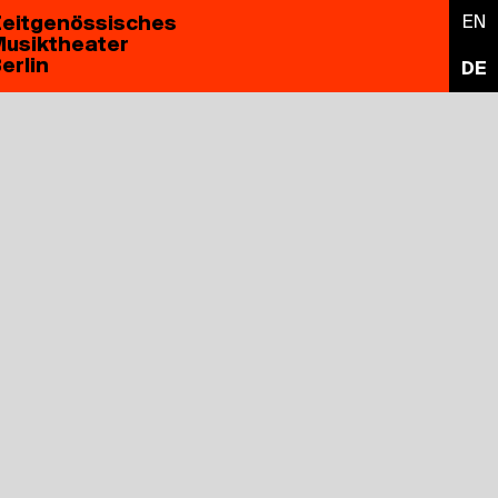
eitgenössisches
EN
usiktheater
erlin
DE