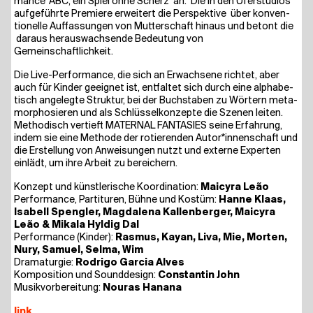
mance ‘ABC, ein Spiel ohne Scherz’ an. Die in den Ufer­stu­di­os
auf­ge­führ­te Pre­mie­re erwei­tert die Per­spek­ti­ve über kon­ven­
tio­nel­le Auf­fas­sun­gen von Mut­ter­schaft hin­aus und betont die
dar­aus her­aus­wach­sen­de Bedeu­tung von
Gemeinschaftlichkeit.
Die Live-Per­for­mance, die sich an Erwach­se­ne rich­tet, aber
auch für Kin­der geeig­net ist, ent­fal­tet sich durch eine alpha­be­
tisch ange­leg­te Struk­tur, bei der Buch­sta­ben zu Wör­tern meta­
mor­pho­sie­ren und als Schlüs­sel­kon­zep­te die Sze­nen lei­ten.
Metho­disch ver­tieft MATE­R­NAL FAN­TA­SIES sei­ne Erfah­rung,
indem sie eine Metho­de der rotie­ren­den Autor*innenschaft und
die Erstel­lung von Anwei­sun­gen nutzt und exter­ne Exper­ten
ein­lädt, um ihre Arbeit zu bereichern.
Kon­zept und künst­le­ri­sche Koor­di­na­ti­on:
Mai­cy­ra Leão
Per­for­mance, Par­ti­tu­ren, Büh­ne und Kos­tüm:
Han­ne Klaas,
Isa­bell Speng­ler, Mag­da­le­na Kal­len­ber­ger, Mai­cy­ra
Leão & Mika­la Hyl­dig Dal
Per­for­mance (Kin­der):
Ras­mus, Kayan, Liva, Mie, Mor­ten,
Nury, Samu­el, Sel­ma, Wim
Dra­ma­tur­gie:
Rodri­go Gar­cia Alves
Kom­po­si­ti­on und Sound­de­sign:
Con­stan­tin John
Musik­vor­be­rei­tung:
Nou­ras Hanana
link