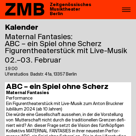
ZMB
Zeitgenössisches
Musiktheater
Berlin
Kalender
Maternal Fantasies:
ABC – ein Spiel ohne Scherz
Figurentheaterstück mit Live-Musik
02.–03. Februar
19:00
Uferstudios ​ Badstr. 41a, 13357 Berlin
ABC – ein Spiel ohne Scherz
Mate­r­nal Fantasies
Per­for­mance
Ein Figu­ren­thea­ter­stück mit Live-Musik zum Anton Bruck­ner
Jubi­lä­um 2024 (ab 10 Jahren)
Die wür­de eine Gesell­schaft aus­se­hen, in der die Vor­stel­lung
von Mut­ter­schaft nicht durch die tra­di­tio­nel­len Gren­zen defi­
niert wird? An die­ser Fra­ge setzt die Visi­on des fünf­köp­fi­gen
Kol­lek­tivs MATE­R­NAL FAN­TA­SIES in ihrer neu­es­ten Per­for­