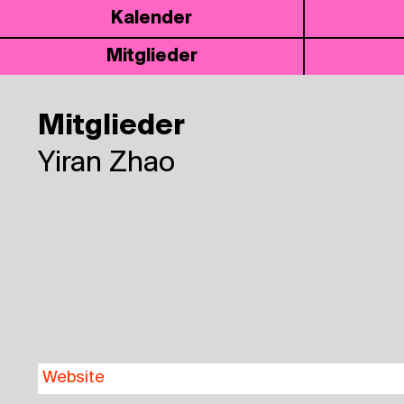
Kalen­der
Mit­glie­der
Mitglieder
Yiran Zhao
Web­site