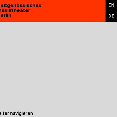
eitgenössisches
EN
usiktheater
erlin
DE
iter navigieren