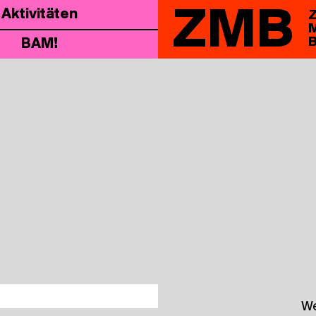
ZMB
Akti­vi­tä­ten
Z
M
B
BAM!
We