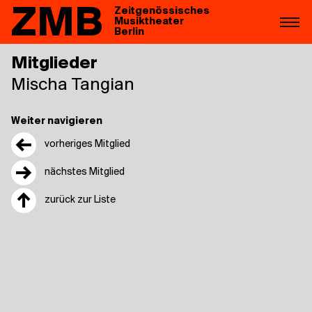
ZMB
Zeitgenössisches
Musiktheater
Berlin
Mitglieder
Mischa Tan­gi­an
Weiter navigieren
←
vorheriges Mitglied
→
nächstes Mitglied
↑
zurück zur Liste