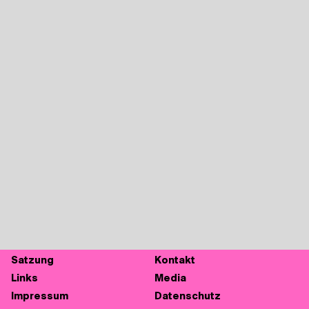
Sat­zung
Kon­takt
Links
Media
Impres­sum
Daten­schutz