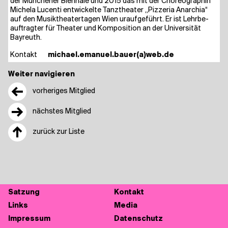
der Mün­che­ner Bien­na­le und 2015 das mit der Cho­reo­gra­phin
Miche­la Lucen­ti ent­wi­ckel­te Tanz­thea­ter „Piz­ze­ria Anar­chia“
auf den Musik­thea­ter­ta­gen Wien urauf­ge­führt. Er ist Lehr­be­
auf­trag­ter für Thea­ter und Kom­po­si­ti­on an der Uni­ver­si­tät
Bayreuth.
Kon­takt
michael.emanuel.bauer(a)web.de
Weiter navigieren
←
vorheriges Mitglied
→
nächstes Mitglied
↑
zurück zur Liste
Sat­zung
Kon­takt
Links
Media
Impres­sum
Daten­schutz