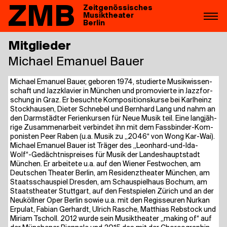
ZMB
Zeitgenössisches
Musiktheater
Berlin
Mitglieder
Micha­el Ema­nu­el Bauer
Micha­el Ema­nu­el Bau­er, gebo­ren 1974, stu­dier­te Musik­wis­sen­
schaft und Jazz­kla­vier in Mün­chen und pro­mo­vier­te in Jazz­for­
schung in Graz. Er besuch­te Kom­po­si­ti­ons­kur­se bei Karl­heinz
Stock­hausen, Die­ter Schne­bel und Bern­hard Lang und nahm an
den Darm­städ­ter Feri­en­kur­sen für Neue Musik teil. Eine lang­jäh­
ri­ge Zusam­men­ar­beit ver­bin­det ihn mit dem Fass­bin­der-Kom­
po­nis­ten Peer Raben (u.a. Musik zu „2046“ von Wong Kar-Wai).
Micha­el Ema­nu­el Bau­er ist Trä­ger des „Leonhard-und-Ida-
Wolf“-Gedächtnispreises für Musik der Lan­des­haupt­stadt
Mün­chen. Er arbei­te­te u.a. auf den Wie­ner Fest­wo­chen, am
Deut­schen Thea­ter Ber­lin, am Resi­denz­thea­ter Mün­chen, am
Staats­schau­spiel Dres­den, am Schau­spiel­haus Bochum, am
Staats­thea­ter Stutt­gart, auf den Fest­spie­len Zürich und an der
Neu­köll­ner Oper Ber­lin sowie u.a. mit den Regis­seu­ren Nur­kan
Erpu­lat, Fabi­an Ger­hardt, Ulrich Rasche, Mat­thi­as Reb­stock und
Miri­am Tscholl. 2012 wur­de sein Musik­thea­ter „making of“ auf