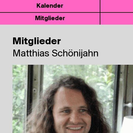
Kalen­der
Mit­glie­der
Mitglieder
Mat­thi­as Schönijahn