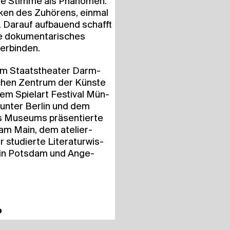
die Stim­me als Phä­no­men.
i­ken des Zuhö­rens, ein­mal
e. Dar­auf auf­bau­end schafft
ie doku­men­ta­ri­sches
verbinden.
. am Staats­thea­ter Darm­
schen Zen­trum der Küns­te
m Spiel­art Fes­ti­val Mün­
un­ter Ber­lin und dem
 Muse­ums prä­sen­tier­te
 am Main, dem ate­lier­
stu­dier­te Lite­ra­tur­wis­
t in Pots­dam und Ange­
o