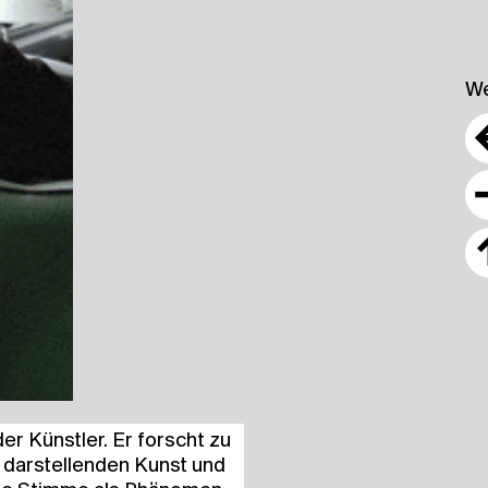
We
n­der Künst­ler. Er forscht zu
dar­stel­len­den Kunst und