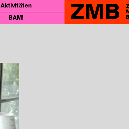
ZMB
Akti­vi­tä­ten
Z
M
B
BAM!