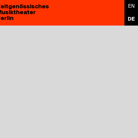
eitgenössisches
EN
usiktheater
erlin
DE