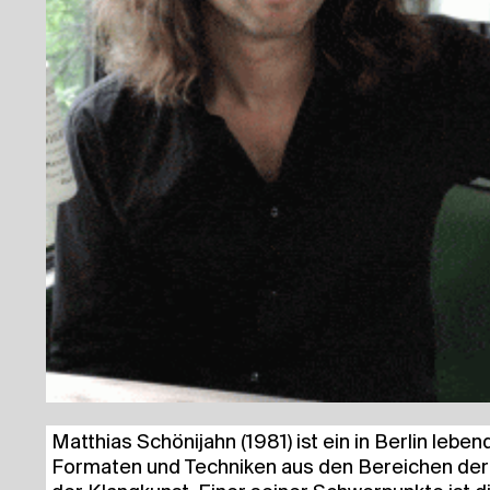
Mat­thi­as Schö­ni­jahn (1981) ist ein in Ber­lin lebe
For­ma­ten und Tech­ni­ken aus den Berei­chen der 