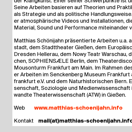
der Klang­kunst. Einer sei­ner Schwer­punk­te ist 
Sei­ne Arbei­ten basie­ren auf Theo­rien und Prak­t
als Stra­te­gie und als poli­ti­sche Hand­lungs­wei­s
er atmo­sphä­ri­sche Vide­os und Instal­la­tio­nen, d
Mate­ri­al, Sound und Per­for­mance mit­ein­an­der 
Mat­thi­as Schö­ni­jahn prä­sen­tier­te Arbei­ten u.a
stadt, dem Stadt­thea­ter Gie­ßen, dem Euro­päi­
Dres­den Hel­ler­au, dem Nowy Teatr War­schau, de
chen, SOPHIEN­SÆ­LE Ber­lin, dem Thea­ter­dis­co
Mou­son­turm Frank­furt am Main. Im Rah­men des
er Arbei­ten im Sen­cken­berg Muse­um Frank­furt
frank­furt e.V. und dem Natur­his­to­ri­schen Bern. Er 
sen­schaft, Sozio­lo­gie und Medi­en­wis­sen­schaf
wand­te Thea­ter­wis­sen­schaft (ATW) in Gießen.
Web
www​.mat​thi​as​-schoe​ni​jahn​.info
Kon­takt
mail(at)matthias-schoenijahn.inf