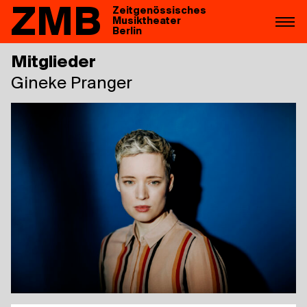
ZMB
Zeitgenössisches
Musiktheater
Berlin
Mitglieder
Gine­ke Pranger