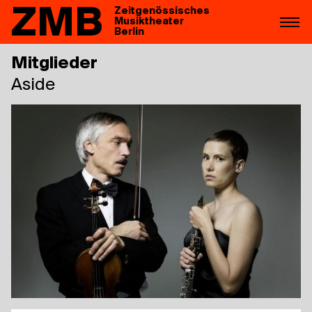
ZMB
Zeitgenössisches
Musiktheater
Berlin
Mitglieder
Asi­de