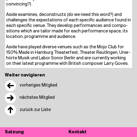
convincing?)
Asi­de exami­nes, decon­s­tructs (do we need this word?) and
chal­lenges the expec­ta­ti­ons of each spe­ci­fic audi­ence found in
each spe­ci­fic venue. They deve­lop per­for­man­ces and com­po­
si­ti­ons which are tail­or made for each per­for­mance space, its
loca­ti­on, pro­gram­me and audience.
Asi­de have play­ed diver­se venues such as the Mojo Club for
150% Made in Ham­burg Thea­ter­fest, Thea­ter Reut­lin­gen, Uner­
hör­te Musik und Labor Sonor Ber­lin and are curr­ent­ly working
on their latest pro­gram­me with Bri­tish com­po­ser Lar­ry Goves.
Weiter navigieren
←
vorheriges Mitglied
→
nächstes Mitglied
↑
zurück zur Liste
Sat­zung
Kon­takt