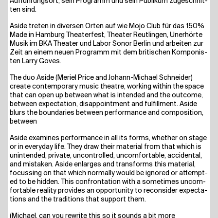
Aufführungsort, sein Pro­gramm und sein Publi­kum zuge­schnit­
ten sind.
Asi­de tre­ten in diver­sen Orten auf wie Mojo Club für das 150%
Made in Ham­burg Thea­ter­fest, Thea­ter Reut­lin­gen, Uner­hör­te
Musik im BKA Thea­ter und Labor Sonor Ber­lin und arbei­ten zur
Zeit an einem neu­en Pro­gramm mit dem bri­ti­schen Kom­po­nis­
ten Lar­ry Goves.
The duo Asi­de (Meriel Pri­ce and Johann-Micha­el Schnei­der)
crea­te con­tem­po­ra­ry music theat­re, working within the space
that can open up bet­ween what is inten­ded and the out­co­me,
bet­ween expec­ta­ti­on, dis­ap­point­ment and ful­fill­ment. Asi­de
blurs the boun­da­ries bet­ween per­for­mance and com­po­si­ti­on,
between
Asi­de exami­nes per­for­mance in all its forms, whe­ther on stage
or in ever­y­day life. They draw their mate­ri­al from that which is
unin­ten­ded, pri­va­te, uncon­trol­led, uncom­for­ta­ble, acci­den­tal,
and mista­ken. Asi­de enlar­ges and trans­forms this mate­ri­al,
focus­sing on that which nor­mal­ly would be igno­red or attempt­
ed to be hid­den. This con­fron­ta­ti­on with a some­ti­mes uncom­
for­ta­ble rea­li­ty pro­vi­des an oppor­tu­ni­ty to recon­sider expec­ta­
ti­ons and the tra­di­ti­ons that sup­port them.
(Micha­el, can you rewri­te this so it sounds a bit more