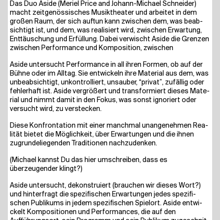
Das Duo Asi­de (Meriel Pri­ce and Johann-Micha­el Schnei­der)
macht zeit­ge­nös­si­sches Musik­thea­ter und arbei­tet in dem
gro­ßen Raum, der sich auf­tun kann zwi­schen dem, was beab­
sich­tigt ist, und dem, was rea­li­siert wird, zwi­schen Erwar­tung,
Ent­täu­schung und Erfüllung. Dabei ver­wischt Asi­de die Gren­zen
zwi­schen Per­for­mance und Kom­po­si­ti­on, zwischen
Asi­de unter­sucht Per­for­mance in all ihren For­men, ob auf der
Bühne oder im All­tag. Sie ent­wi­ckeln ihre Mate­ri­al aus dem, was
unbe­ab­sich­tigt, unkon­trol­liert, unsau­ber, “pri­vat”, zufäl­lig oder
feh­ler­haft ist. Asi­de ver­grö­ßert und trans­for­miert die­ses Mate­
ri­al und nimmt damit in den Fokus, was sonst igno­riert oder
ver­sucht wird, zu verstecken.
Die­se Kon­fron­ta­ti­on mit einer manch­mal unan­ge­neh­men Rea­
li­tät bie­tet die Mög­lich­keit, über Erwar­tun­gen und die ihnen
zugrun­de­lie­gen­den Tra­di­tio­nen nachzudenken.
(Micha­el kannst Du das hier umschrei­ben, dass es
überzeugender klingt?)
Asi­de unter­sucht, dekon­stru­iert (brau­chen wir die­ses Wort?)
und hin­ter­fragt die spe­zi­fi­schen Erwar­tun­gen jedes spe­zi­fi­
schen Publi­kums in jedem spe­zi­fi­schen Spiel­ort. Asi­de ent­wi­
ckelt Kom­po­si­tio­nen und Per­for­man­ces, die auf den